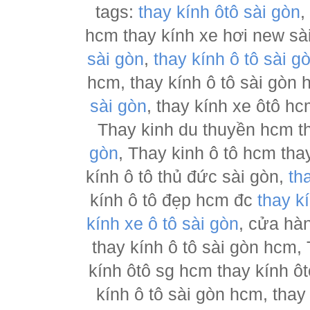
tags:
thay kính ôtô sài gòn
hcm thay kính xe hơi new sà
sài gòn
,
thay kính ô tô sài g
hcm, thay kính ô tô sài gòn
sài gòn
, thay kính xe ôtô h
Thay kinh du thuyền hcm t
gòn
, Thay kinh ô tô hcm tha
kính ô tô thủ đức sài gòn,
th
kính ô tô đẹp hcm đc
thay k
kính xe ô tô sài gòn
, cửa hà
thay kính ô tô sài gòn hcm,
kính ôtô sg hcm thay kính ôt
kính ô tô sài gòn hcm, thay