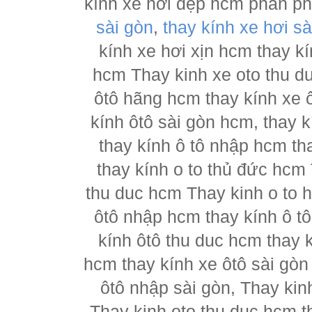
kính xe hơi đẹp hcm phân p
sài gòn
,
thay kính xe hơi sà
kính xe hơi xịn hcm thay kí
hcm Thay kinh xe oto thu d
ôtô hãng hcm thay kính xe ô
kính ôtô sài gòn hcm, thay k
thay kính ô tô nhập hcm th
thay kính o to thủ đức hcm 
thu duc hcm Thay kinh o to 
ôtô nhập hcm thay kính ô tô
kính ôtô thu duc hcm thay k
hcm thay kính xe ôtô sài gòn
ôtô nhập sài gòn, Thay kin
Thay kinh oto thu duc hcm t