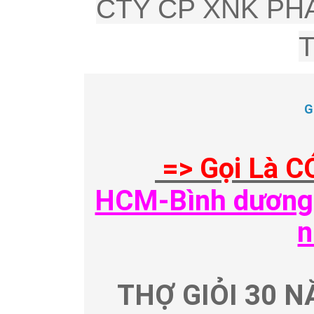
CTY CP XNK PHÂ
G
=> Gọi Là C
HCM-Bình dương-
n
THỢ GIỎI 30 N