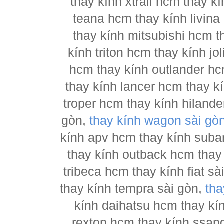
thay kính xtrail hcm thay 
teana hcm thay kính livina
thay kính mitsubishi hcm t
kính triton hcm thay kính j
hcm thay kính outlander hc
thay kính lancer hcm thay 
troper hcm thay kính hilande
gòn,
thay kính wagon sài gò
kính apv hcm thay kính suba
thay kính outback hcm thay
tribeca hcm thay kính fiat s
thay kính tempra sài gòn,
tha
kính daihatsu hcm thay kí
rexton hcm thay kính ssan