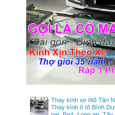
Thay kính xe ôtô Tận N
Thay kính ô tô Bình Dư
nai, Brvt, Long an, Tây