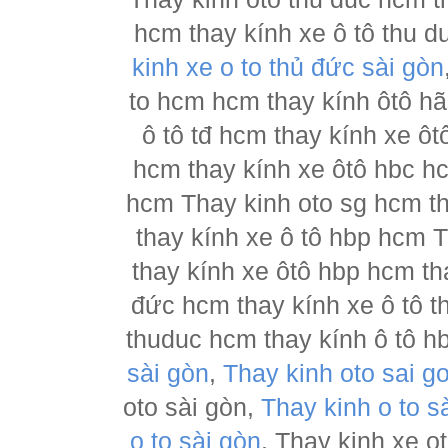
hcm thay kính xe ô tô thu d
kinh xe o to thủ đức sài gòn
to hcm hcm thay kính ôtô h
ô tô tđ hcm thay kính xe ôt
hcm thay kính xe ôtô hbc hc
hcm Thay kinh oto sg hcm th
thay kính xe ô tô hbp hcm 
thay kính xe ôtô hbp hcm th
đức hcm thay kính xe ô tô t
thuduc hcm thay kính ô tô h
sài gòn
,
Thay kinh oto sai g
oto sài gòn,
Thay kinh o to s
o to sài gòn
, Thay kinh xe o