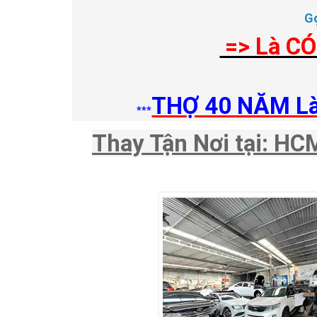
G
=> Là CÓ
THỢ 40 NĂM Là
***
Thay Tận Nơi tại: HC