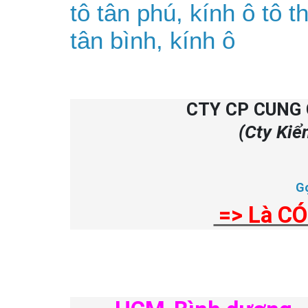
tô tân phú, kính ô tô t
tân bình, kính ô
CTY CP CUNG 
(Cty Kiể
G
=> Là CÓ