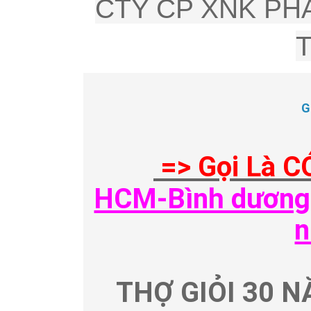
CTY CP XNK PHÂ
G
=> Gọi Là C
HCM-Bình dương-
n
THỢ GIỎI 30 N