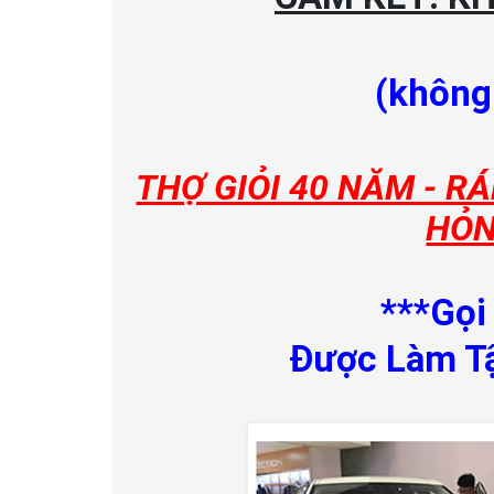
(không
THỢ GIỎI 40 NĂM - R
HỎN
***Gọi
Được Làm Tậ