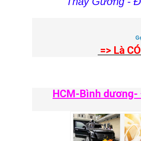
Thay Gương - Đè
G
=> Là CÓ
HCM-Bình dương- Đ