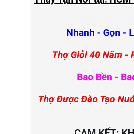
Nhanh - Gọn - 
Thợ Giỏi 40 Năm - 
Bao Bền - Ba
Thợ Được Đào Tạo Nướ
CAM KẾT: K