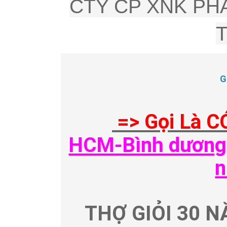
CTY CP XNK PHÂ
G
=> Gọi Là C
HCM-Bình dương-
n
THỢ GIỎI 30 N