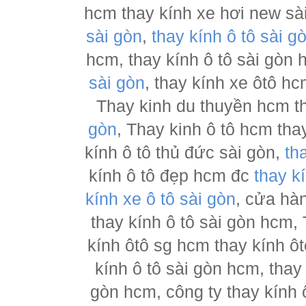
hcm thay kính xe hơi new sà
sài gòn
,
thay kính ô tô sài g
hcm, thay kính ô tô sài gòn
sài gòn
, thay kính xe ôtô h
Thay kinh du thuyền hcm t
gòn
, Thay kinh ô tô hcm tha
kính ô tô thủ đức sài gòn,
th
kính ô tô đẹp hcm đc
thay k
kính xe ô tô sài gòn
, cửa hà
thay kính ô tô sài gòn hcm,
kính ôtô sg hcm thay kính ôt
kính ô tô sài gòn hcm, thay
gòn hcm, công ty thay kính 