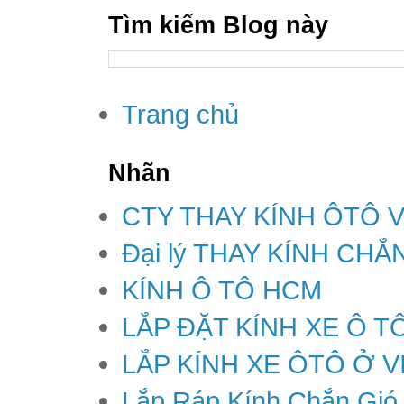
Tìm kiếm Blog này
Trang chủ
Nhãn
CTY THAY KÍNH ÔTÔ 
Đại lý THAY KÍNH CH
KÍNH Ô TÔ HCM
LẮP ĐẶT KÍNH XE Ô T
LẮP KÍNH XE ÔTÔ Ở V
Lắp Ráp Kính Chắn Gió