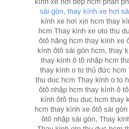
kính xe hơi đẹp hcm phân p
sài gòn
,
thay kính xe hơi sà
kính xe hơi xịn hcm thay kí
hcm Thay kinh xe oto thu d
ôtô hãng hcm thay kính xe ô
kính ôtô sài gòn hcm, thay k
thay kính ô tô nhập hcm th
thay kính o to thủ đức hcm 
thu duc hcm Thay kinh o to 
ôtô nhập hcm thay kính ô tô
kính ôtô thu duc hcm thay k
hcm thay kính xe ôtô sài gòn
ôtô nhập sài gòn, Thay kin
Thay kinh oto thu duc hcm t