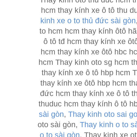
hcm thay kính xe ô tô thu d
kinh xe o to thủ đức sài gòn
to hcm hcm thay kính ôtô h
ô tô tđ hcm thay kính xe ôt
hcm thay kính xe ôtô hbc hc
hcm Thay kinh oto sg hcm th
thay kính xe ô tô hbp hcm 
thay kính xe ôtô hbp hcm th
đức hcm thay kính xe ô tô t
thuduc hcm thay kính ô tô h
sài gòn
,
Thay kinh oto sai g
oto sài gòn,
Thay kinh o to s
o to sài gòn
, Thay kinh xe o