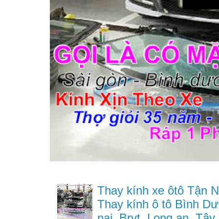
Thay kính xe ôtô Tận N
Thay kính ô tô Bình Dư
nai, Brvt, Long an, Tây