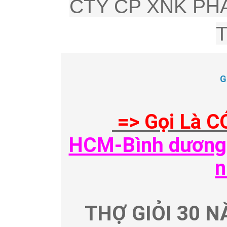
CTY CP XNK PHÂ
G
=> Gọi Là C
HCM-Bình dương-
n
THỢ GIỎI 30 N