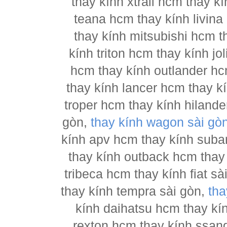
thay kính xtrail hcm thay 
teana hcm thay kính livina
thay kính mitsubishi hcm t
kính triton hcm thay kính j
hcm thay kính outlander hc
thay kính lancer hcm thay 
troper hcm thay kính hilande
gòn,
thay kính wagon sài gò
kính apv hcm thay kính suba
thay kính outback hcm thay
tribeca hcm thay kính fiat s
thay kính tempra sài gòn,
tha
kính daihatsu hcm thay kí
rexton hcm thay kính ssan