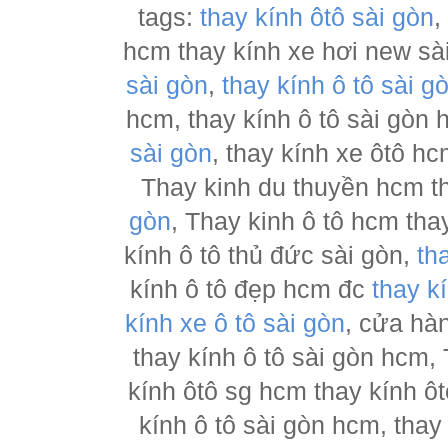
tags:
thay kính ôtô sài gòn
hcm thay kính xe hơi new sà
sài gòn
,
thay kính ô tô sài g
hcm, thay kính ô tô sài gòn
sài gòn
, thay kính xe ôtô h
Thay kinh du thuyền hcm t
gòn
, Thay kinh ô tô hcm tha
kính ô tô thủ đức sài gòn,
th
kính ô tô đẹp hcm đc
thay k
kính xe ô tô sài gòn
, cửa hà
thay kính ô tô sài gòn hcm,
kính ôtô sg hcm thay kính ôt
kính ô tô sài gòn hcm, thay