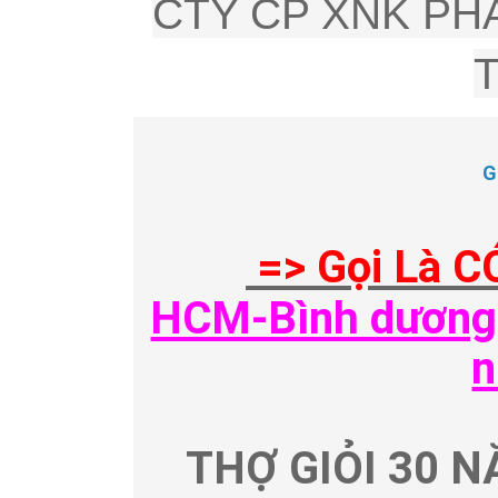
CTY CP XNK PHÂ
G
=> Gọi Là C
HCM-Bình dương-
n
THỢ GIỎI 30 N