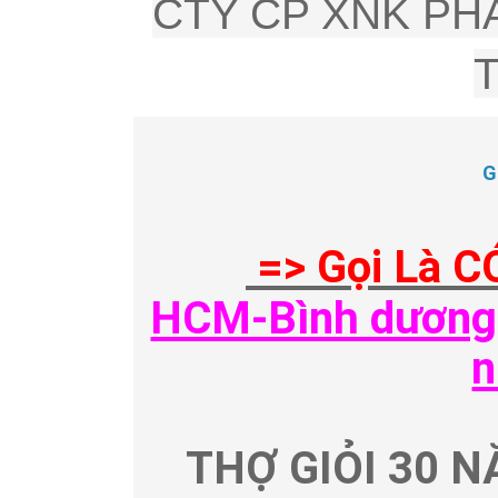
CTY CP XNK PHÂ
G
=> Gọi Là C
HCM-Bình dương-
n
THỢ GIỎI 30 N