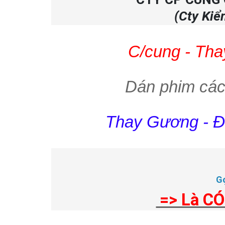
(Cty Kiể
C/cung - Tha
Dán phim các
Thay Gương - Đè
G
=> Là CÓ