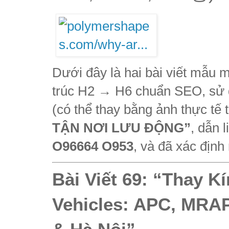
Dưới đây là hai bài viết mẫu m
trúc H2 → H6 chuẩn SEO, sử d
(có thể thay bằng ảnh thực tế 
TẬN NƠI LƯU ĐỘNG”
, dẫn 
O96664 O953
, và đã xác định
Bài Viết 69:
“Thay Kí
Vehicles: APC, MRAP