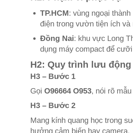
TP.HCM
: vùng ngoại thàn
điện trong vườn tiện ích và
Đồng Nai
: khu vực Long T
dụng máy compact để cưỡi, 
H2: Quy trình lưu độn
H3 – Bước 1
Gọi
O96664 O953
, nói rõ mẫu 
H3 – Bước 2
Mang kính quang học trong suố
hưởng cảm biến hay camera.