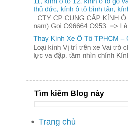
11, kính ô tô 12, kính ô tô gò v
thủ đức, kính ô tô bình tân, kín
CTY CP CUNG CẤP KÍNH Ô TÔ
nam) Gọi O96664 O953 => Là
Thay Kính Xe Ô Tô TPHCM – G
Loại kính Vị trí trên xe Vai trò
lực va đập, tầm nhìn chính Kính
Tìm kiếm Blog này
Trang chủ