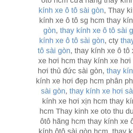
ôtô hcm cửa hàng thay kính
kính xe ô tô sài gòn
, Thay k
kính xe ô tô sg hcm thay kí
gòn
,
thay kính xe ô tô sài 
kính xe ô tô sài gòn
, cty
tha
tô sài gòn
, thay kính xe ô tô
xe hơi hcm thay kính xe hơi
hơi thủ đức sài gòn,
thay kí
kính xe hơi đẹp hcm phân p
sài gòn
,
thay kính xe hơi sà
kính xe hơi xịn hcm thay kí
hcm Thay kinh xe oto thu d
ôtô hãng hcm thay kính xe ô
kính ôtô sài gòn hcm, thay k