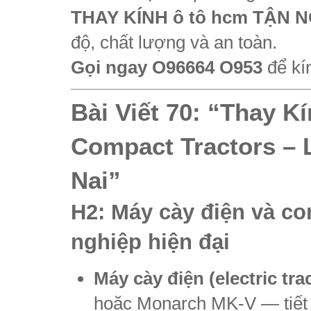
THAY KÍNH ô tô hcm TẬN 
độ, chất lượng và an toàn.
Gọi ngay O96664 O953
để kí
Bài Viết 70:
“Thay Kí
Compact Tractors –
Nai”
H2: Máy cày điện và c
nghiệp hiện đại
Máy cày điện (electric tra
hoặc Monarch MK‑V — tiết 