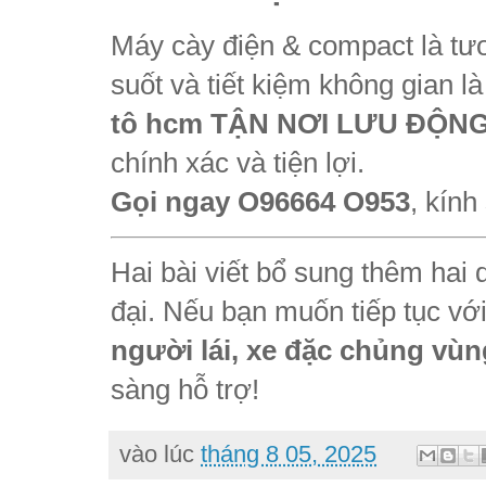
Máy cày điện & compact là tươ
suốt và tiết kiệm không gian l
tô hcm TẬN NƠI LƯU ĐỘN
chính xác và tiện lợi.
Gọi ngay O96664 O953
, kín
Hai bài viết bổ sung thêm hai 
đại. Nếu bạn muốn tiếp tục vớ
người lái, xe đặc chủng vù
sàng hỗ trợ!
vào lúc
tháng 8 05, 2025