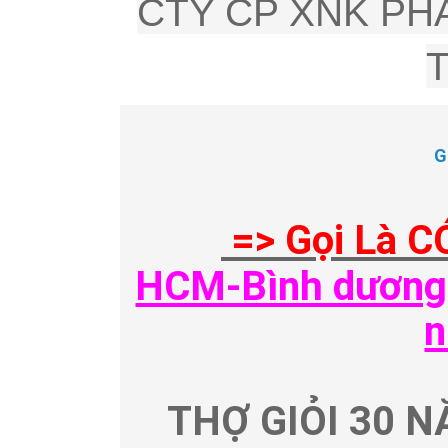
CTY CP XNK PHÂ
G
=> Gọi Là C
HCM-Bình dương-
n
THỢ GIỎI 30 N