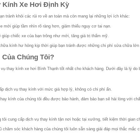
y Kính Xe Hơi Định Kỳ
ạn tránh khỏi các rủi ro về an toàn mà còn mang lại những lợi ích khác:
e mới giúp tầm nhìn rõ ràng hơn, giảm thiểu nguy cơ tai nạn.
giúp chiếc xe của bạn trông như mới, tăng giá trị thẩm mỹ.
ữa kính hư hỏng kịp thời giúp bạn tránh được những chi phí sửa chữa lớn 
ụ Của Chúng Tôi?
h vụ thay kính xe hơi Bình Thạnh tốt nhất cho khách hàng. Dưới đây là lý do 
p dịch vụ thay kính với mức giá hợp lý, không có chi phí ẩn.
thay kính của chúng tôi đều được bảo hành, đảm bảo bạn sẽ hài lòng với ch
tôi cung cấp dịch vụ thay kính tận nơi hoặc tại xưởng, tiết kiệm thời gian c
ũ chăm sóc khách hàng của chúng tôi luôn sẵn sàng giải đáp mọi thắc mắc c