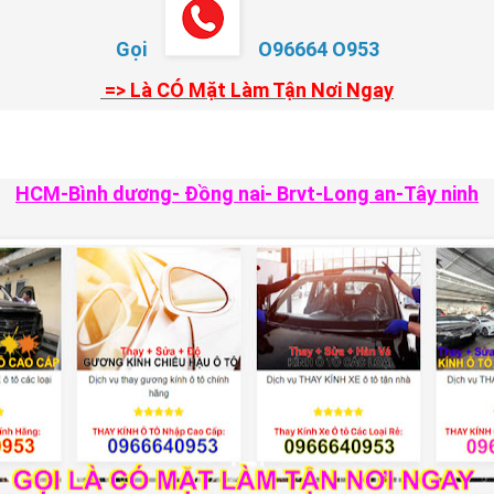
Gọi
O96664 O953
=> Là CÓ Mặt Làm Tận Nơi Ngay
HCM-Bình dương- Đồng nai- Brvt-Long an-Tây ninh