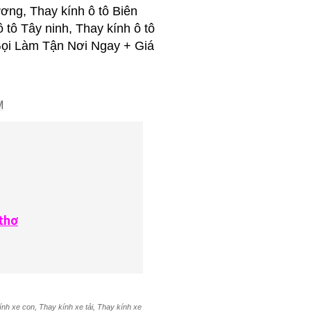
ơng, Thay kính ô tô Biên
ô tô Tây ninh, Thay kính ô tô
..Gọi Làm Tận Nơi Ngay + Giá
M
thơ
ính xe con, Thay kính xe tải, Thay kính xe