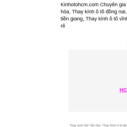
Kinhotohcm.com Chuyên gia C
hòa, Thay kính ô tô đồng nai,
tiền giang, Thay kính ô tô vĩ
rẻ
HC
Thay kính ôtô Tận Nơi, Thay Kính ô tô tận