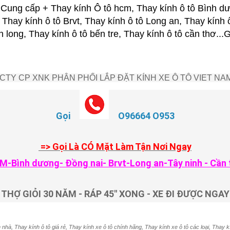
ung cấp + Thay kính Ô tô hcm, Thay kính ô tô Bình dư
 Thay kính ô tô Brvt, Thay kính ô tô Long an, Thay kính 
nh long, Thay kính ô tô bến tre, Thay kính ô tô cần thơ.
CTY CP XNK PHÂN PHỐI LẮP ĐẶT KÍNH XE Ô TÔ VIET NA
Gọi
O96664 O953
=> Gọi Là CÓ Mặt Làm Tận Nơi Ngay
M-Bình dương- Đồng nai- Brvt-Long an-Tây ninh - Cần 
THỢ GIỎI 30 NĂM - RÁP 45" XONG - XE ĐI ĐƯỢC NGAY
 nhà, Thay kính ô tô giá rẻ, Thay kính xe ô tô chính hãng, Thay kính xe ô tô các loại, Thay k