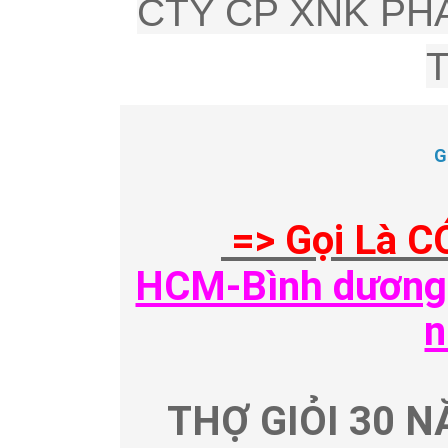
CTY CP XNK PHÂ
G
=> Gọi Là C
HCM-Bình dương-
n
THỢ GIỎI 30 N