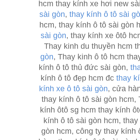
hcm thay kính xe hơi new sà
sài gòn
,
thay kính ô tô sài g
hcm, thay kính ô tô sài gòn
sài gòn
, thay kính xe ôtô h
Thay kinh du thuyền hcm t
gòn
, Thay kinh ô tô hcm tha
kính ô tô thủ đức sài gòn,
th
kính ô tô đẹp hcm đc
thay k
kính xe ô tô sài gòn
, cửa hà
thay kính ô tô sài gòn hcm,
kính ôtô sg hcm thay kính ôt
kính ô tô sài gòn hcm, thay
gòn hcm, công ty thay kính 