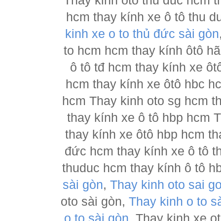
Thay kinh oto thu duc hcm t
hcm thay kính xe ô tô thu d
kinh xe o to thủ đức sài gòn
to hcm hcm thay kính ôtô h
ô tô tđ hcm thay kính xe ôt
hcm thay kính xe ôtô hbc hc
hcm Thay kinh oto sg hcm th
thay kính xe ô tô hbp hcm 
thay kính xe ôtô hbp hcm th
đức hcm thay kính xe ô tô t
thuduc hcm thay kính ô tô h
sài gòn
,
Thay kinh oto sai g
oto sài gòn,
Thay kinh o to s
o to sài gòn
, Thay kinh xe o