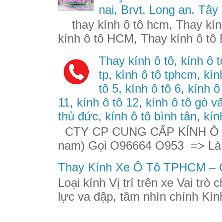
nai, Brvt, Long an, Tây
thay kính ô tô hcm, Thay kính
kính ô tô HCM, Thay kính ô tô 
Thay kính ô tô, kính ô t
tp, kính ô tô tphcm, kính
tô 5, kính ô tô 6, kính ô
11, kính ô tô 12, kính ô tô gò v
thủ đức, kính ô tô bình tân, kín
CTY CP CUNG CẤP KÍNH Ô TÔ
nam) Gọi O96664 O953 => Là
Thay Kính Xe Ô Tô TPHCM – G
Loại kính Vị trí trên xe Vai trò
lực va đập, tầm nhìn chính Kính