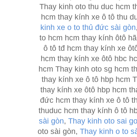
Thay kinh oto thu duc hcm t
hcm thay kính xe ô tô thu d
kinh xe o to thủ đức sài gòn
to hcm hcm thay kính ôtô h
ô tô tđ hcm thay kính xe ôt
hcm thay kính xe ôtô hbc hc
hcm Thay kinh oto sg hcm th
thay kính xe ô tô hbp hcm 
thay kính xe ôtô hbp hcm th
đức hcm thay kính xe ô tô t
thuduc hcm thay kính ô tô h
sài gòn
,
Thay kinh oto sai g
oto sài gòn,
Thay kinh o to s