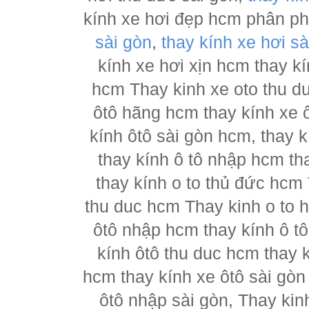
kính xe hơi đẹp hcm phân p
sài gòn
,
thay kính xe hơi sà
kính xe hơi xịn hcm thay kí
hcm Thay kinh xe oto thu d
ôtô hãng hcm thay kính xe ô
kính ôtô sài gòn hcm, thay k
thay kính ô tô nhập hcm th
thay kính o to thủ đức hcm 
thu duc hcm Thay kinh o to 
ôtô nhập hcm thay kính ô tô
kính ôtô thu duc hcm thay k
hcm thay kính xe ôtô sài gòn
ôtô nhập sài gòn, Thay kin