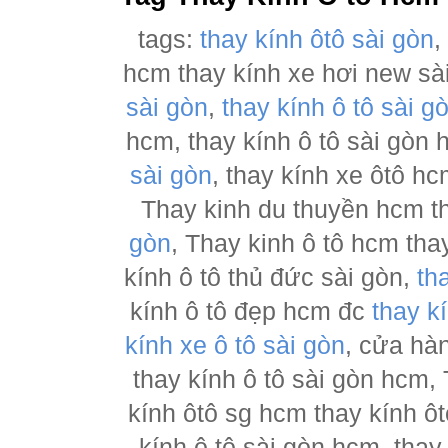
tags:
thay kính ôtô sài gòn
hcm thay kính xe hơi new sà
sài gòn
,
thay kính ô tô sài g
hcm, thay kính ô tô sài gòn
sài gòn
, thay kính xe ôtô h
Thay kinh du thuyền hcm t
gòn
, Thay kinh ô tô hcm tha
kính ô tô thủ đức sài gòn,
th
kính ô tô đẹp hcm đc
thay k
kính xe ô tô sài gòn
, cửa hà
thay kính ô tô sài gòn hcm,
kính ôtô sg hcm thay kính ôt
kính ô tô sài gòn hcm, thay