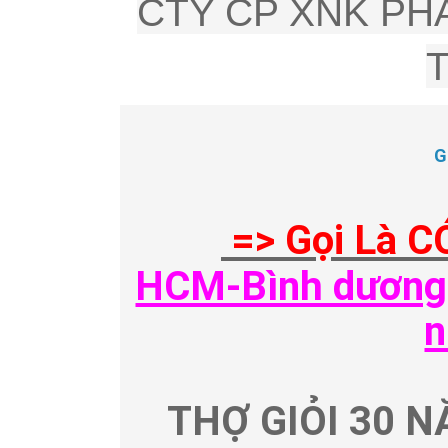
CTY CP XNK PHÂ
G
=> Gọi Là C
HCM-Bình dương-
n
THỢ GIỎI 30 N