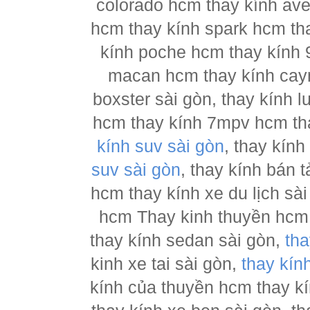
colorado hcm thay kính ave
hcm thay kính spark hcm tha
kính poche hcm thay kính 
macan hcm thay kính cay
boxster sài gòn, thay kính 
hcm thay kính 7mpv hcm tha
kính suv sài gòn
, thay kín
suv sài gòn
, thay kính bán 
hcm thay kính xe du lịch sà
hcm Thay kinh thuyền hcm 
thay kính sedan sài gòn,
tha
kinh xe tai sài gòn,
thay kín
kính của thuyền hcm thay k