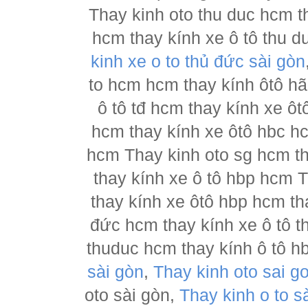
Thay kinh oto thu duc hcm t
hcm thay kính xe ô tô thu d
kinh xe o to thủ đức sài gòn
to hcm hcm thay kính ôtô h
ô tô tđ hcm thay kính xe ôt
hcm thay kính xe ôtô hbc hc
hcm Thay kinh oto sg hcm th
thay kính xe ô tô hbp hcm 
thay kính xe ôtô hbp hcm th
đức hcm thay kính xe ô tô t
thuduc hcm thay kính ô tô h
sài gòn
,
Thay kinh oto sai g
oto sài gòn,
Thay kinh o to s