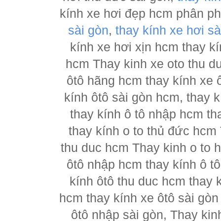
kính xe hơi đẹp hcm phân p
sài gòn
,
thay kính xe hơi sà
kính xe hơi xịn hcm thay kí
hcm Thay kinh xe oto thu d
ôtô hãng hcm thay kính xe ô
kính ôtô sài gòn hcm, thay k
thay kính ô tô nhập hcm th
thay kính o to thủ đức hcm 
thu duc hcm Thay kinh o to 
ôtô nhập hcm thay kính ô tô
kính ôtô thu duc hcm thay k
hcm thay kính xe ôtô sài gòn
ôtô nhập sài gòn, Thay kin