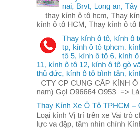
nai, Brvt, Long an, Tây
thay kính ô tô hcm, Thay kính
kính ô tô HCM, Thay kính ô tô 
Thay kính ô tô, kính ô t
tp, kính ô tô tphcm, kính
tô 5, kính ô tô 6, kính ô
11, kính ô tô 12, kính ô tô gò v
thủ đức, kính ô tô bình tân, kín
CTY CP CUNG CẤP KÍNH Ô TÔ
nam) Gọi O96664 O953 => Là
Thay Kính Xe Ô Tô TPHCM – G
Loại kính Vị trí trên xe Vai trò
lực va đập, tầm nhìn chính Kính