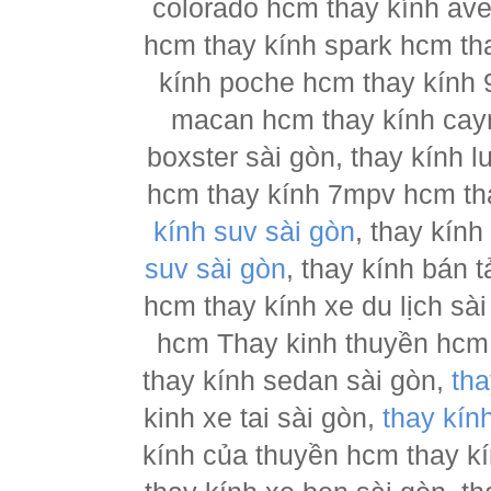
colorado hcm thay kính ave
hcm thay kính spark hcm tha
kính poche hcm thay kính 
macan hcm thay kính cay
boxster sài gòn, thay kính 
hcm thay kính 7mpv hcm tha
kính suv sài gòn
, thay kín
suv sài gòn
, thay kính bán 
hcm thay kính xe du lịch sà
hcm Thay kinh thuyền hcm 
thay kính sedan sài gòn,
tha
kinh xe tai sài gòn,
thay kín
kính của thuyền hcm thay k