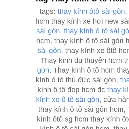
tags:
thay kính ôtô sài gòn
hcm thay kính xe hơi new sà
sài gòn
,
thay kính ô tô sài g
hcm, thay kính ô tô sài gòn
sài gòn
, thay kính xe ôtô h
Thay kinh du thuyền hcm t
gòn
, Thay kinh ô tô hcm tha
kính ô tô thủ đức sài gòn,
th
kính ô tô đẹp hcm đc
thay k
kính xe ô tô sài gòn
, cửa hà
thay kính ô tô sài gòn hcm,
kính ôtô sg hcm thay kính ôt
kính ô tô sài gòn hcm, thay