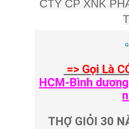
CTY CP XNK PHÂ
G
=> Gọi Là C
HCM-Bình dương-
n
THỢ GIỎI 30 N