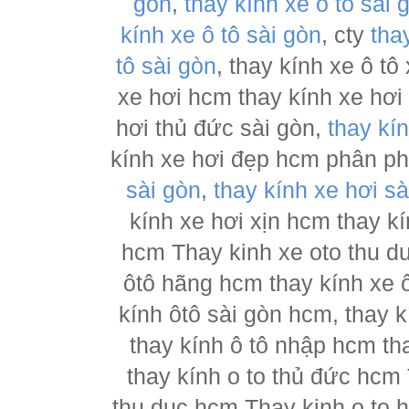
gòn
,
thay kính xe ô tô sài 
kính xe ô tô sài gòn
, cty
tha
tô sài gòn
, thay kính xe ô tô
xe hơi hcm thay kính xe hơi
hơi thủ đức sài gòn,
thay kí
kính xe hơi đẹp hcm phân p
sài gòn
,
thay kính xe hơi sà
kính xe hơi xịn hcm thay kí
hcm Thay kinh xe oto thu d
ôtô hãng hcm thay kính xe ô
kính ôtô sài gòn hcm, thay k
thay kính ô tô nhập hcm th
thay kính o to thủ đức hcm 
thu duc hcm Thay kinh o to 