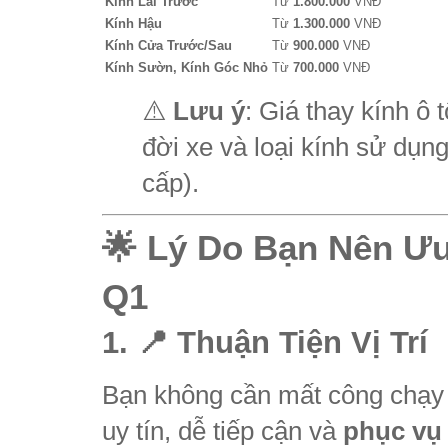
Kính Lái Trước
Từ
1.800.000
VNĐ
Kính Hậu
Từ
1.300.000
VNĐ
Kính Cửa Trước/Sau
Từ
900.000
VNĐ
Kính Sườn, Kính Góc Nhỏ
Từ
700.000
VNĐ
⚠️
Lưu ý
: Giá thay kính ô 
đời xe và loại kính sử dụng
cấp).
🌟 Lý Do Bạn Nên Ưu
Q1
1. 📍 Thuận Tiện Vị Trí
Bạn không cần mất công chạy 
uy tín, dễ tiếp cận và
phục vụ