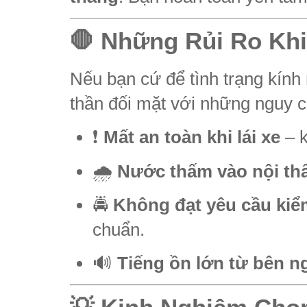
🛑 Những Rủi Ro Khi
Nếu bạn cứ để tình trạng kính 
thần đối mặt với những nguy c
❗
Mất an toàn khi lái xe
– k
🌧️
Nước thấm vào nội th
🚔
Không đạt yêu cầu kiể
chuẩn.
🔊
Tiếng ồn lớn từ bên n