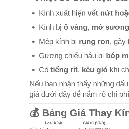
Kính xuất hiện
vết nứt hoặ
Kính bị
ố vàng
,
mờ sươn
Mép kính bị
rụng ron
, gây
Gương chiếu hậu bị
bóp m
Có
tiếng rít
,
kêu gió
khi ch
Nếu bạn nhận thấy những dấu 
giá dưới đây để nắm rõ chi phí
💰
Bảng Giá Thay Kí
Loại Kính
Giá từ (VNĐ)