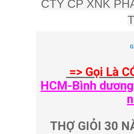
CTY CP XNK PHÂ
G
=> Gọi Là C
HCM-Bình dương-
n
THỢ GIỎI 30 N