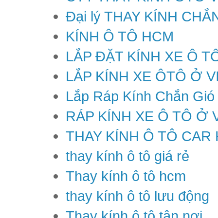
Đại lý THAY KÍNH CH
KÍNH Ô TÔ HCM
LẮP ĐẶT KÍNH XE Ô T
LẮP KÍNH XE ÔTÔ Ở V
Lắp Ráp Kính Chắn Gió
RÁP KÍNH XE Ô TÔ Ở 
THAY KÍNH Ô TÔ CAR
thay kính ô tô giá rẻ
Thay kính ô tô hcm
thay kính ô tô lưu động
Thay kính ô tô tận nơi