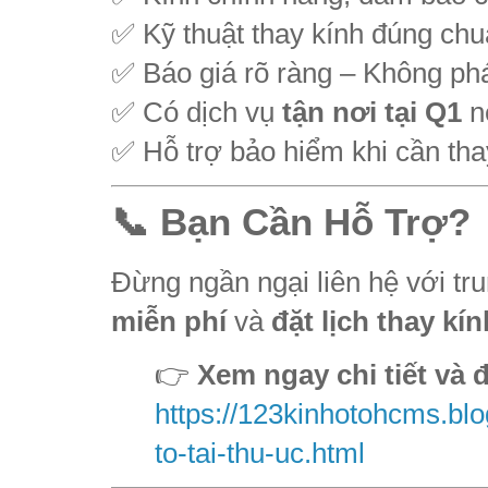
✅ Kỹ thuật thay kính đúng ch
✅ Báo giá rõ ràng – Không phá
✅ Có dịch vụ
tận nơi tại Q1
n
✅ Hỗ trợ bảo hiểm khi cần thay
📞 Bạn Cần Hỗ Trợ?
Đừng ngần ngại liên hệ với tr
miễn phí
và
đặt lịch thay k
👉
Xem ngay chi tiết và đặ
https://123kinhotohcms.blo
to-tai-thu-uc.html