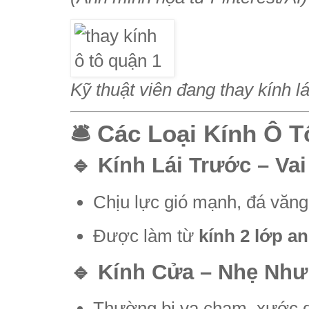
Kỹ thuật viên đang thay kính l
🛎️ Các Loại Kính Ô 
🔹 Kính Lái Trước – Va
Chịu lực gió mạnh, đá văng,
Được làm từ
kính 2 lớp an
🔹 Kính Cửa – Nhẹ Nh
Thường bị va chạm, xước do