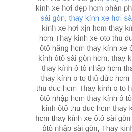
kính xe hơi đẹp hcm phân p
sài gòn
,
thay kính xe hơi sà
kính xe hơi xịn hcm thay kí
hcm Thay kinh xe oto thu d
ôtô hãng hcm thay kính xe ô
kính ôtô sài gòn hcm, thay k
thay kính ô tô nhập hcm th
thay kính o to thủ đức hcm 
thu duc hcm Thay kinh o to 
ôtô nhập hcm thay kính ô tô
kính ôtô thu duc hcm thay k
hcm thay kính xe ôtô sài gòn
ôtô nhập sài gòn, Thay kin