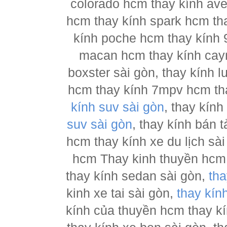
colorado hcm thay kính ave
hcm thay kính spark hcm tha
kính poche hcm thay kính 
macan hcm thay kính cay
boxster sài gòn, thay kính 
hcm thay kính 7mpv hcm tha
kính suv sài gòn
, thay kín
suv sài gòn
, thay kính bán 
hcm thay kính xe du lịch sà
hcm Thay kinh thuyền hcm 
thay kính sedan sài gòn,
tha
kinh xe tai sài gòn,
thay kín
kính của thuyền hcm thay k