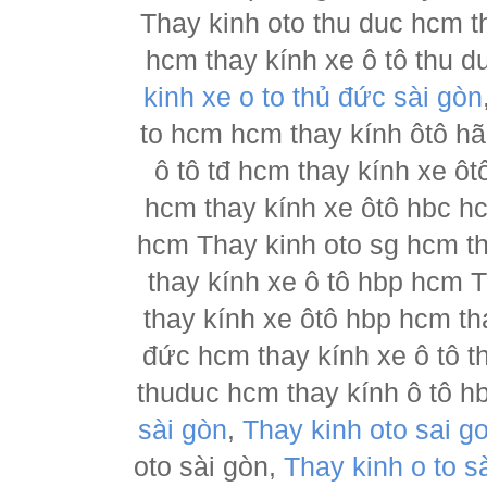
Thay kinh oto thu duc hcm t
hcm thay kính xe ô tô thu d
kinh xe o to thủ đức sài gòn
to hcm hcm thay kính ôtô h
ô tô tđ hcm thay kính xe ôt
hcm thay kính xe ôtô hbc hc
hcm Thay kinh oto sg hcm th
thay kính xe ô tô hbp hcm 
thay kính xe ôtô hbp hcm th
đức hcm thay kính xe ô tô t
thuduc hcm thay kính ô tô h
sài gòn
,
Thay kinh oto sai g
oto sài gòn,
Thay kinh o to s