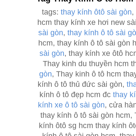
tags:
thay kính ôtô sài gòn
hcm thay kính xe hơi new sà
sài gòn
,
thay kính ô tô sài g
hcm, thay kính ô tô sài gòn
sài gòn
, thay kính xe ôtô h
Thay kinh du thuyền hcm t
gòn
, Thay kinh ô tô hcm tha
kính ô tô thủ đức sài gòn,
th
kính ô tô đẹp hcm đc
thay k
kính xe ô tô sài gòn
, cửa hà
thay kính ô tô sài gòn hcm,
kính ôtô sg hcm thay kính ôt
kính ô tô sài gòn hcm, thay