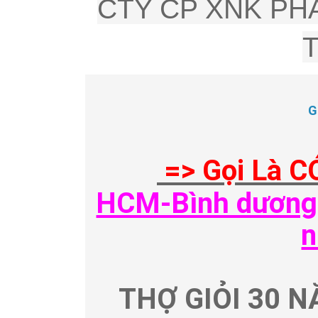
CTY CP XNK PHÂ
G
=> Gọi Là C
HCM-Bình dương-
n
THỢ GIỎI 30 N