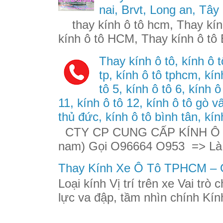
nai, Brvt, Long an, Tây
thay kính ô tô hcm, Thay kính
kính ô tô HCM, Thay kính ô tô 
Thay kính ô tô, kính ô t
tp, kính ô tô tphcm, kính
tô 5, kính ô tô 6, kính ô
11, kính ô tô 12, kính ô tô gò v
thủ đức, kính ô tô bình tân, kín
CTY CP CUNG CẤP KÍNH Ô TÔ
nam) Gọi O96664 O953 => Là
Thay Kính Xe Ô Tô TPHCM – G
Loại kính Vị trí trên xe Vai trò
lực va đập, tầm nhìn chính Kính