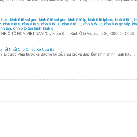
 hcm, kính ô tô sài gòn, kính ô tô sai gon, kính ô tô tp, kính ô tô tphcm, kính ô tô 1, kín
 7, kính ô tô 8, kính ô tô 9, kính ô tô 10, kính ô tô 11, kính ô tô 12, kính ô tô gò vấp, k
ình tân, kính ô tô tân bình, kính ô
 Ô TÔ HCM VIET NAM (Cty Kiểm Định Kính Ô tô Việt nam) Gọi O96664 O953 
p Tốt Nhất Cho Chiếc Xe Của Bạn
ính lái trước Phía trước xe Bảo vệ tài xế, chịu lực va đập, tầm nhìn chính Kính hậu ...