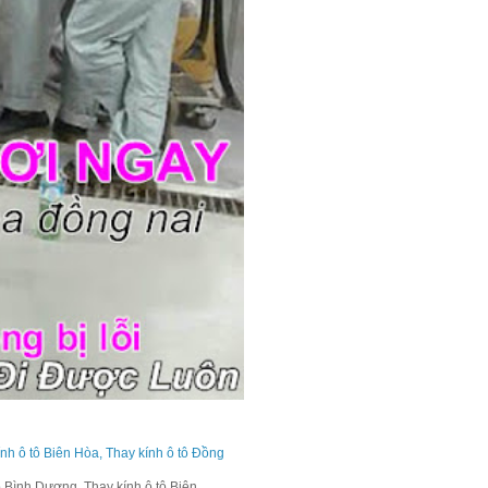
ính ô tô Biên Hòa, Thay kính ô tô Đồng
 Bình Dương, Thay kính ô tô Biên...