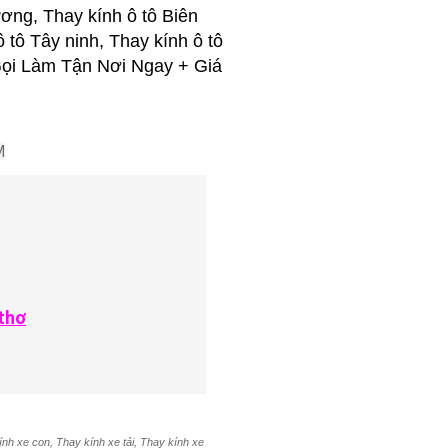
ơng, Thay kính ô tô Biên
ô tô Tây ninh, Thay kính ô tô
..Gọi Làm Tận Nơi Ngay + Giá
M
thơ
ính xe con, Thay kính xe tải, Thay kính xe