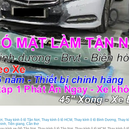
ơi, Thay kính ô tô Tận Nơi, Thay kính ô tô HCM, Thay kính ô tô Bình Dương, Thay k
 ninh, Tiền giang, Cần thơ
y kính xe ôtô Tận Nơi, Thay kính ô tô Tận Nơi, Thay kính ô tô HCM, Thay kính ô tô