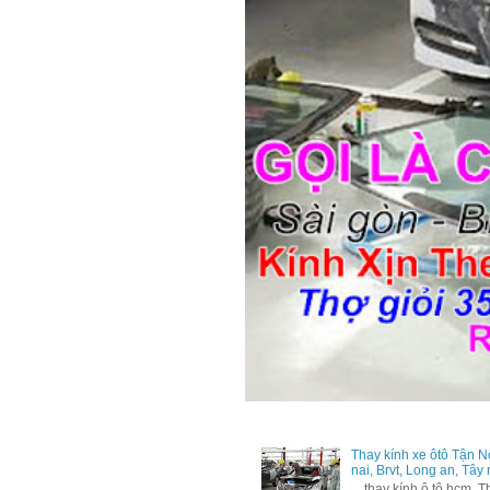
Thay kính xe ôtô Tận N
nai, Brvt, Long an, Tây
thay kính ô tô hcm, Tha