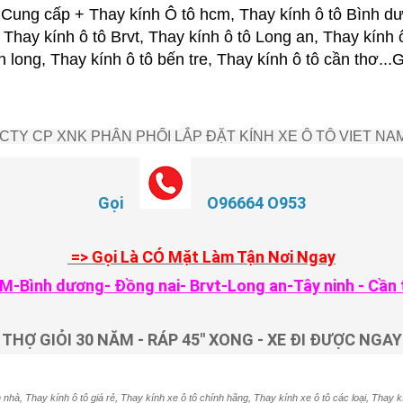
ung cấp + Thay kính Ô tô hcm, Thay kính ô tô Bình dư
 Thay kính ô tô Brvt, Thay kính ô tô Long an, Thay kính 
nh long, Thay kính ô tô bến tre, Thay kính ô tô cần thơ.
CTY CP XNK PHÂN PHỐI LẮP ĐẶT KÍNH XE Ô TÔ VIET NA
Gọi
O96664 O953
=> Gọi Là CÓ Mặt Làm Tận Nơi Ngay
M-Bình dương- Đồng nai- Brvt-Long an-Tây ninh - Cần 
THỢ GIỎI 30 NĂM - RÁP 45" XONG - XE ĐI ĐƯỢC NGAY
 nhà, Thay kính ô tô giá rẻ, Thay kính xe ô tô chính hãng, Thay kính xe ô tô các loại, Thay k