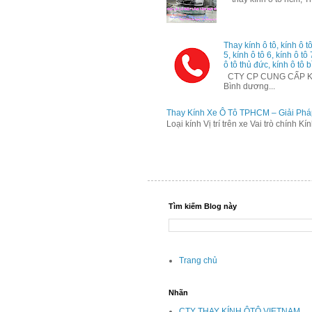
Thay kính ô tô, kính ô tô
5, kính ô tô 6, kính ô tô
ô tô thủ đức, kính ô tô b
CTY CP CUNG CẤP KÍNH
Bình dương...
Thay Kính Xe Ô Tô TPHCM – Giải Phá
Loại kính Vị trí trên xe Vai trò chính K
Tìm kiếm Blog này
Trang chủ
Nhãn
CTY THAY KÍNH ÔTÔ VIETNAM