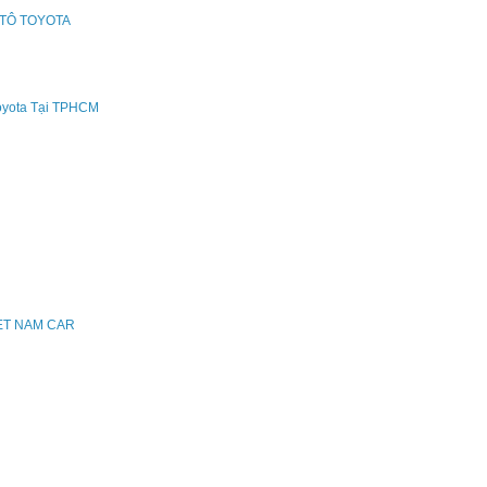
ÔTÔ TOYOTA
oyota Tại TPHCM
IET NAM CAR