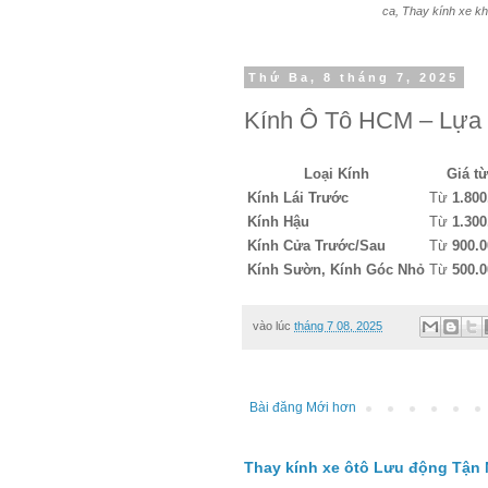
ca, Thay kính xe kh
Thứ Ba, 8 tháng 7, 2025
Kính Ô Tô HCM – Lựa 
Loại Kính
Giá t
Kính Lái Trước
Từ
1.800
Kính Hậu
Từ
1.300
Kính Cửa Trước/Sau
Từ
900.0
Kính Sườn, Kính Góc Nhỏ
Từ
500.0
vào lúc
tháng 7 08, 2025
Bài đăng Mới hơn
Thay kính xe ôtô Lưu động Tận 