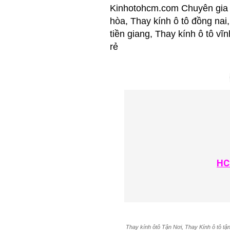
Kinhotohcm.com Chuyên gia C
hòa, Thay kính ô tô đồng nai,
tiền giang, Thay kính ô tô vĩ
rẻ
HC
Thay kính ôtô Tận Nơi, Thay Kính ô tô tận