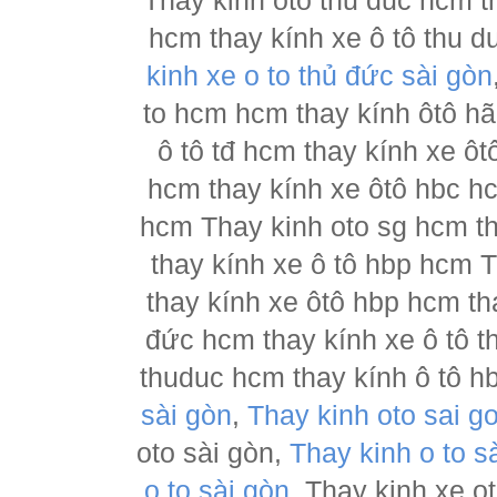
Thay kinh oto thu duc hcm t
hcm thay kính xe ô tô thu d
kinh xe o to thủ đức sài gòn
to hcm hcm thay kính ôtô h
ô tô tđ hcm thay kính xe ôt
hcm thay kính xe ôtô hbc hc
hcm Thay kinh oto sg hcm th
thay kính xe ô tô hbp hcm 
thay kính xe ôtô hbp hcm th
đức hcm thay kính xe ô tô t
thuduc hcm thay kính ô tô h
sài gòn
,
Thay kinh oto sai g
oto sài gòn,
Thay kinh o to s
o to sài gòn
, Thay kinh xe o