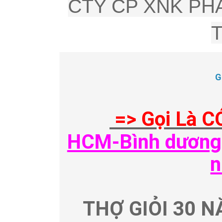
CTY CP XNK PHÂ
G
=> Gọi Là C
HCM-Bình dương-
n
THỢ GIỎI 30 N