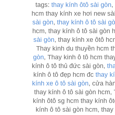
tags:
thay kính ôtô sài gòn
hcm thay kính xe hơi new sà
sài gòn
,
thay kính ô tô sài g
hcm, thay kính ô tô sài gòn
sài gòn
, thay kính xe ôtô h
Thay kinh du thuyền hcm t
gòn
, Thay kinh ô tô hcm tha
kính ô tô thủ đức sài gòn,
th
kính ô tô đẹp hcm đc
thay k
kính xe ô tô sài gòn
, cửa hà
thay kính ô tô sài gòn hcm,
kính ôtô sg hcm thay kính ôt
kính ô tô sài gòn hcm, thay