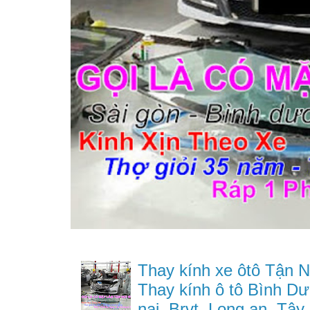
Thay kính xe ôtô Tận N
Thay kính ô tô Bình Dư
nai, Brvt, Long an, Tây