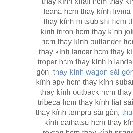
thay kính xtrail hcm thay 
teana hcm thay kính livina
thay kính mitsubishi hcm t
kính triton hcm thay kính j
hcm thay kính outlander hc
thay kính lancer hcm thay 
troper hcm thay kính hilande
gòn,
thay kính wagon sài gò
kính apv hcm thay kính suba
thay kính outback hcm thay
tribeca hcm thay kính fiat s
thay kính tempra sài gòn,
tha
kính daihatsu hcm thay kí
rexton hcm thay kính ssan