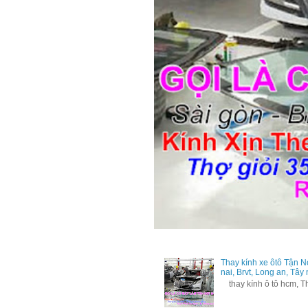
Thay kính xe ôtô Tận N
nai, Brvt, Long an, Tây
thay kính ô tô hcm, Tha