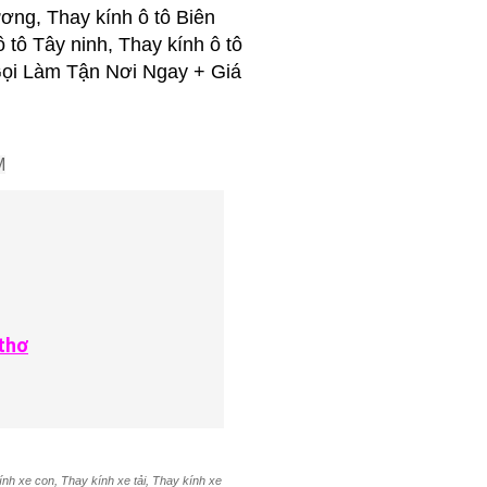
ơng, Thay kính ô tô Biên
ô tô Tây ninh, Thay kính ô tô
..Gọi Làm Tận Nơi Ngay + Giá
M
thơ
ính xe con, Thay kính xe tải, Thay kính xe