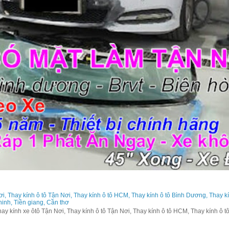
ơi, Thay kính ô tô Tận Nơi, Thay kính ô tô HCM, Thay kính ô tô Bình Dương, Thay k
 ninh, Tiền giang, Cần thơ
y kính xe ôtô Tận Nơi, Thay kính ô tô Tận Nơi, Thay kính ô tô HCM, Thay kính ô tô