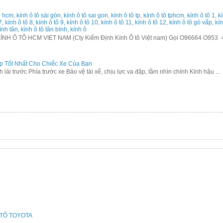
 hcm, kính ô tô sài gòn, kính ô tô sai gon, kính ô tô tp, kính ô tô tphcm, kính ô tô 1, kín
 7, kính ô tô 8, kính ô tô 9, kính ô tô 10, kính ô tô 11, kính ô tô 12, kính ô tô gò vấp, k
ình tân, kính ô tô tân bình, kính ô
 Ô TÔ HCM VIET NAM (Cty Kiểm Định Kính Ô tô Việt nam) Gọi O96664 O953 
p Tốt Nhất Cho Chiếc Xe Của Bạn
ính lái trước Phía trước xe Bảo vệ tài xế, chịu lực va đập, tầm nhìn chính Kính hậu ...
ÔTÔ TOYOTA