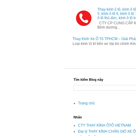
Thay kính ô tô, kính ô tô
5, kính ô tô 6, kính ô tô
ô tô thủ đức, kính ô tô b
CTY CP CUNG CẤP KÍNH
Bình dương...
Thay Kính Xe Ô Tô TPHCM – Giải Phá
Loại kính Vị trí trên xe Vai trò chính K
Tìm kiếm Blog này
Trang chủ
Nhãn
CTY THAY KÍNH ÔTÔ VIETNAM
Đại lý THAY KÍNH CHẮN GIÓ XE 