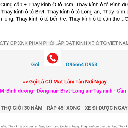
ung cấp + Thay kính Ô tô hcm, Thay kính ô tô Bình dư
 Thay kính ô tô Brvt, Thay kính ô tô Long an, Thay kính 
nh long, Thay kính ô tô bến tre, Thay kính ô tô cần thơ.
CTY CP XNK PHÂN PHỐI LẮP ĐẶT KÍNH XE Ô TÔ VIET NA
Gọi
O96664 O953
=> Gọi Là CÓ Mặt Làm Tận Nơi Ngay
M-Bình dương- Đồng nai- Brvt-Long an-Tây ninh - Cần 
THỢ GIỎI 30 NĂM - RÁP 45" XONG - XE ĐI ĐƯỢC NGAY
 nhà, Thay kính ô tô giá rẻ, Thay kính xe ô tô chính hãng, Thay kính xe ô tô các loại, Thay k