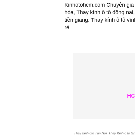
Kinhotohcm.com Chuyên gia C
hòa, Thay kính ô tô đồng nai,
tiền giang, Thay kính ô tô vĩ
rẻ
HC
Thay kính ôtô Tận Nơi, Thay Kính ô tô tận