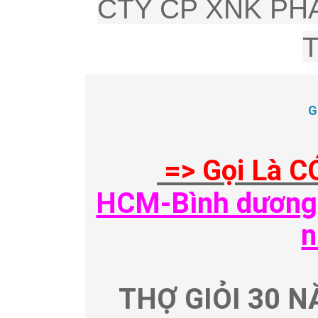
CTY CP XNK PHÂ
G
=> Gọi Là C
HCM-Bình dương-
n
THỢ GIỎI 30 N