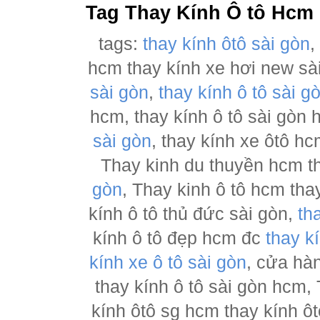
Tag Thay Kính Ô tô Hcm
tags:
thay kính ôtô sài gòn
hcm thay kính xe hơi new sà
sài gòn
,
thay kính ô tô sài g
hcm, thay kính ô tô sài gòn
sài gòn
, thay kính xe ôtô h
Thay kinh du thuyền hcm t
gòn
, Thay kinh ô tô hcm tha
kính ô tô thủ đức sài gòn,
th
kính ô tô đẹp hcm đc
thay k
kính xe ô tô sài gòn
, cửa hà
thay kính ô tô sài gòn hcm,
kính ôtô sg hcm thay kính ôt