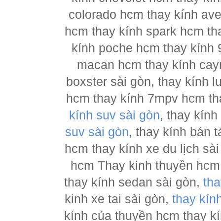
colorado hcm thay kính ave
hcm thay kính spark hcm tha
kính poche hcm thay kính 
macan hcm thay kính cay
boxster sài gòn, thay kính 
hcm thay kính 7mpv hcm tha
kính suv sài gòn
, thay kín
suv sài gòn
, thay kính bán 
hcm thay kính xe du lịch sà
hcm Thay kinh thuyền hcm 
thay kính sedan sài gòn,
tha
kinh xe tai sài gòn,
thay kín
kính của thuyền hcm thay k