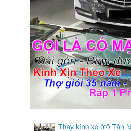
Thay kính xe ôtô Tận N