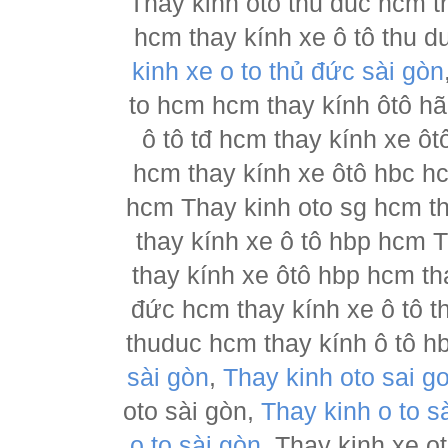
Thay kinh oto thu duc hcm t
hcm thay kính xe ô tô thu d
kinh xe o to thủ đức sài gòn
to hcm hcm thay kính ôtô h
ô tô tđ hcm thay kính xe ôt
hcm thay kính xe ôtô hbc hc
hcm Thay kinh oto sg hcm th
thay kính xe ô tô hbp hcm 
thay kính xe ôtô hbp hcm th
đức hcm thay kính xe ô tô t
thuduc hcm thay kính ô tô h
sài gòn
,
Thay kinh oto sai g
oto sài gòn,
Thay kinh o to s
o to sài gòn
, Thay kinh xe o