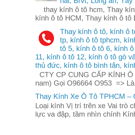
nai, Brvt, Long an, Tây
thay kính ô tô hcm, Thay kính
kính ô tô HCM, Thay kính ô tô 
Thay kính ô tô, kính ô t
tp, kính ô tô tphcm, kính
tô 5, kính ô tô 6, kính ô
11, kính ô tô 12, kính ô tô gò v
thủ đức, kính ô tô bình tân, kín
CTY CP CUNG CẤP KÍNH Ô TÔ
nam) Gọi O96664 O953 => Là
Thay Kính Xe Ô Tô TPHCM – G
Loại kính Vị trí trên xe Vai trò
lực va đập, tầm nhìn chính Kính