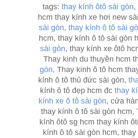
tags:
thay kính ôtô sài gòn
hcm thay kính xe hơi new sà
sài gòn
,
thay kính ô tô sài g
hcm, thay kính ô tô sài gòn
sài gòn
, thay kính xe ôtô h
Thay kinh du thuyền hcm t
gòn
, Thay kinh ô tô hcm tha
kính ô tô thủ đức sài gòn,
th
kính ô tô đẹp hcm đc
thay k
kính xe ô tô sài gòn
, cửa hà
thay kính ô tô sài gòn hcm,
kính ôtô sg hcm thay kính ôt
kính ô tô sài gòn hcm, thay