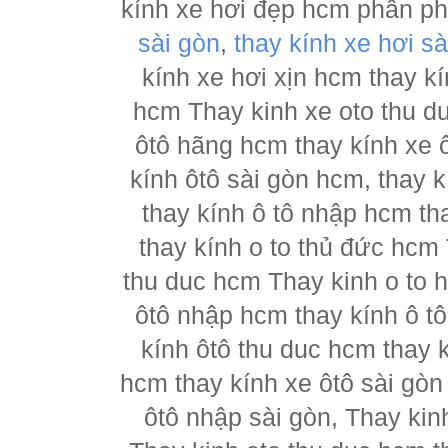
kính xe hơi đẹp hcm phân p
sài gòn
,
thay kính xe hơi sà
kính xe hơi xịn hcm thay kí
hcm Thay kinh xe oto thu d
ôtô hãng hcm thay kính xe ô
kính ôtô sài gòn hcm, thay k
thay kính ô tô nhập hcm th
thay kính o to thủ đức hcm 
thu duc hcm Thay kinh o to 
ôtô nhập hcm thay kính ô tô
kính ôtô thu duc hcm thay k
hcm thay kính xe ôtô sài gòn
ôtô nhập sài gòn, Thay kin