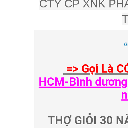
CTY CP XNK PHÂ
G
=> Gọi Là C
HCM-Bình dương-
n
THỢ GIỎI 30 N