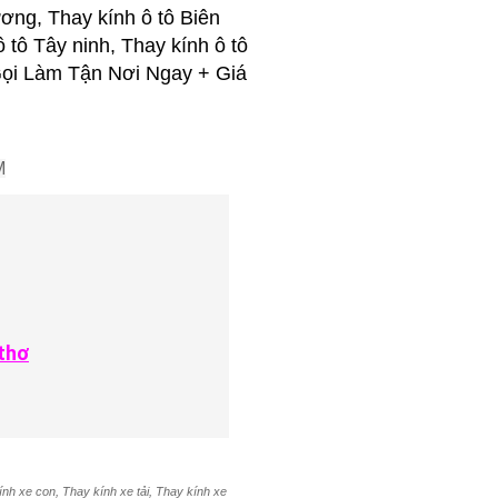
ơng, Thay kính ô tô Biên
ô tô Tây ninh, Thay kính ô tô
..Gọi Làm Tận Nơi Ngay + Giá
M
thơ
ính xe con, Thay kính xe tải, Thay kính xe