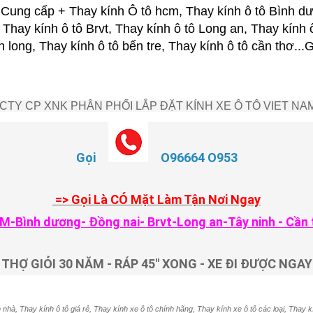
ung cấp + Thay kính Ô tô hcm, Thay kính ô tô Bình dư
 Thay kính ô tô Brvt, Thay kính ô tô Long an, Thay kính 
nh long, Thay kính ô tô bến tre, Thay kính ô tô cần thơ.
CTY CP XNK PHÂN PHỐI LẮP ĐẶT KÍNH XE Ô TÔ VIET NA
Gọi
O96664 O953
=> Gọi Là CÓ Mặt Làm Tận Nơi Ngay
M-Bình dương- Đồng nai- Brvt-Long an-Tây ninh - Cần 
THỢ GIỎI 30 NĂM - RÁP 45" XONG - XE ĐI ĐƯỢC NGAY
 nhà, Thay kính ô tô giá rẻ, Thay kính xe ô tô chính hãng, Thay kính xe ô tô các loại, Thay k