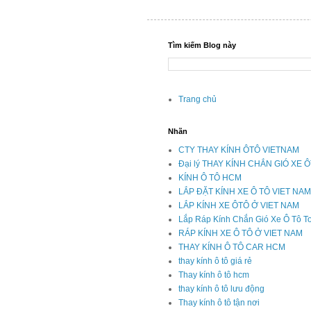
Tìm kiếm Blog này
Trang chủ
Nhãn
CTY THAY KÍNH ÔTÔ VIETNAM
Đại lý THAY KÍNH CHẮN GIÓ XE 
KÍNH Ô TÔ HCM
LẮP ĐẶT KÍNH XE Ô TÔ VIET NAM
LẮP KÍNH XE ÔTÔ Ở VIET NAM
Lắp Ráp Kính Chắn Gió Xe Ô Tô T
RÁP KÍNH XE Ô TÔ Ở VIET NAM
THAY KÍNH Ô TÔ CAR HCM
thay kính ô tô giá rẻ
Thay kính ô tô hcm
thay kính ô tô lưu động
Thay kính ô tô tận nơi