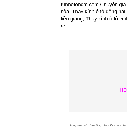
Kinhotohcm.com Chuyên gia C
hòa, Thay kính ô tô đồng nai,
tiền giang, Thay kính ô tô vĩ
rẻ
HC
Thay kính ôtô Tận Nơi, Thay Kính ô tô tận