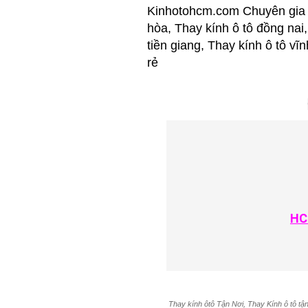
Kinhotohcm.com Chuyên gia C
hòa, Thay kính ô tô đồng nai,
tiền giang, Thay kính ô tô vĩ
rẻ
HC
Thay kính ôtô Tận Nơi, Thay Kính ô tô tận