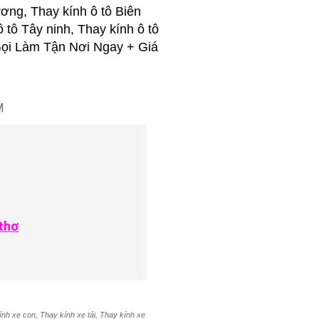
ơng, Thay kính ô tô Biên
ô tô Tây ninh, Thay kính ô tô
..Gọi Làm Tận Nơi Ngay + Giá
M
thơ
ính xe con, Thay kính xe tải, Thay kính xe