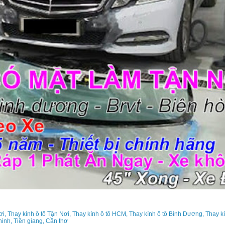
ơi, Thay kính ô tô Tận Nơi, Thay kính ô tô HCM, Thay kính ô tô Bình Dương, Thay k
 ninh, Tiền giang, Cần thơ