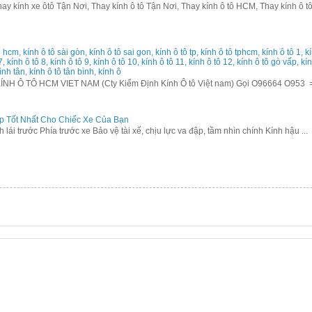
y kính xe ôtô Tận Nơi, Thay kính ô tô Tận Nơi, Thay kính ô tô HCM, Thay kính ô tô
 hcm, kính ô tô sài gòn, kính ô tô sai gon, kính ô tô tp, kính ô tô tphcm, kính ô tô 1, kín
 7, kính ô tô 8, kính ô tô 9, kính ô tô 10, kính ô tô 11, kính ô tô 12, kính ô tô gò vấp, k
ình tân, kính ô tô tân bình, kính ô
 Ô TÔ HCM VIET NAM (Cty Kiểm Định Kính Ô tô Việt nam) Gọi O96664 O953 
p Tốt Nhất Cho Chiếc Xe Của Bạn
ính lái trước Phía trước xe Bảo vệ tài xế, chịu lực va đập, tầm nhìn chính Kính hậu ...