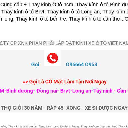
ung cấp + Thay kính Ô tô hcm, Thay kính ô tô Bình dư
 Thay kính ô tô Brvt, Thay kính ô tô Long an, Thay kính 
nh long, Thay kính ô tô bến tre, Thay kính ô tô cần thơ.
CTY CP XNK PHÂN PHỐI LẮP ĐẶT KÍNH XE Ô TÔ VIET NA
Gọi
O96664 O953
=> Gọi Là CÓ Mặt Làm Tận Nơi Ngay
M-Bình dương- Đồng nai- Brvt-Long an-Tây ninh - Cần 
THỢ GIỎI 30 NĂM - RÁP 45" XONG - XE ĐI ĐƯỢC NGAY
 nhà, Thay kính ô tô giá rẻ, Thay kính xe ô tô chính hãng, Thay kính xe ô tô các loại, Thay k