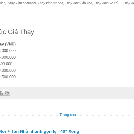
ách, Thay kính container, Thay kính xe ben, Thay kính đầu kéo, Thay kính xe cẩu... Thay kính
ức Giá Thay
ay (VNĐ)
3.000.000
5.000.000
500.000
3.000.000
2.500.000
Trang chủ
Nơi + Tận Nhà nhanh gọn lẹ - 40" Xong