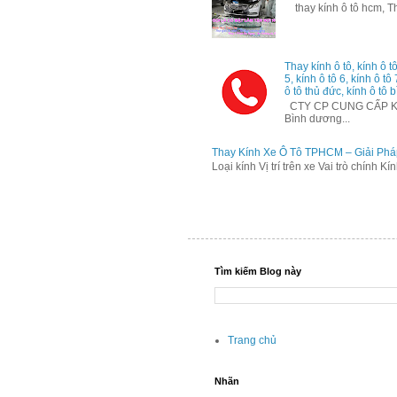
thay kính ô tô hcm, Tha
Thay kính ô tô, kính ô tô
5, kính ô tô 6, kính ô tô
ô tô thủ đức, kính ô tô b
CTY CP CUNG CẤP KÍNH
Bình dương...
Thay Kính Xe Ô Tô TPHCM – Giải Phá
Loại kính Vị trí trên xe Vai trò chính K
Tìm kiếm Blog này
Trang chủ
Nhãn