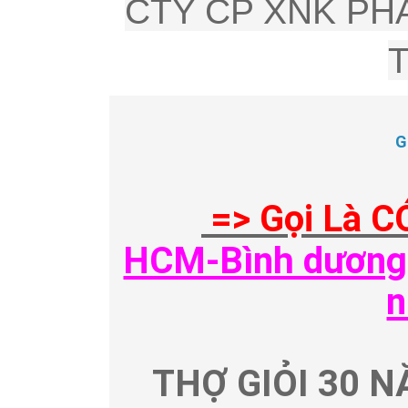
CTY CP XNK PHÂ
G
=> Gọi Là C
HCM-Bình dương-
n
THỢ GIỎI 30 N