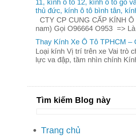
11, kính ô tô 12, kính ô tô gò v
thủ đức, kính ô tô bình tân, kín
CTY CP CUNG CẤP KÍNH Ô TÔ
nam) Gọi O96664 O953 => Là
Thay Kính Xe Ô Tô TPHCM – G
Loại kính Vị trí trên xe Vai trò
lực va đập, tầm nhìn chính Kính
Tìm kiếm Blog này
Trang chủ