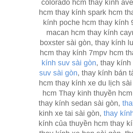
colorado hcm thay kính ave
hcm thay kính spark hcm tha
kính poche hcm thay kính 
macan hcm thay kính cay
boxster sài gòn, thay kính 
hcm thay kính 7mpv hcm tha
kính suv sài gòn
, thay kín
suv sài gòn
, thay kính bán 
hcm thay kính xe du lịch sà
hcm Thay kinh thuyền hcm 
thay kính sedan sài gòn,
tha
kinh xe tai sài gòn,
thay kín
kính của thuyền hcm thay k