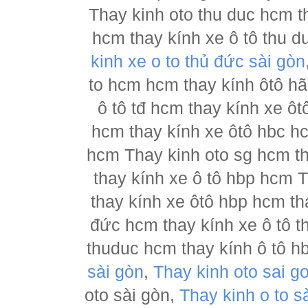
Thay kinh oto thu duc hcm t
hcm thay kính xe ô tô thu d
kinh xe o to thủ đức sài gòn
to hcm hcm thay kính ôtô h
ô tô tđ hcm thay kính xe ôt
hcm thay kính xe ôtô hbc hc
hcm Thay kinh oto sg hcm th
thay kính xe ô tô hbp hcm 
thay kính xe ôtô hbp hcm th
đức hcm thay kính xe ô tô t
thuduc hcm thay kính ô tô h
sài gòn
,
Thay kinh oto sai g
oto sài gòn,
Thay kinh o to s