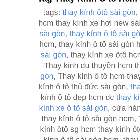
tags:
thay kính ôtô sài gòn
hcm thay kính xe hơi new sà
sài gòn
,
thay kính ô tô sài g
hcm, thay kính ô tô sài gòn
sài gòn
, thay kính xe ôtô h
Thay kinh du thuyền hcm t
gòn
, Thay kinh ô tô hcm tha
kính ô tô thủ đức sài gòn,
th
kính ô tô đẹp hcm đc
thay k
kính xe ô tô sài gòn
, cửa hà
thay kính ô tô sài gòn hcm,
kính ôtô sg hcm thay kính ôt
kính ô tô sài gòn hcm, thay