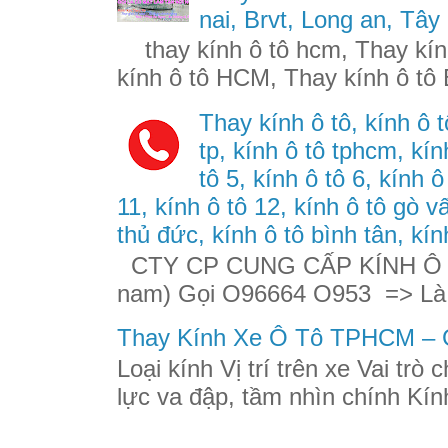
nai, Brvt, Long an, Tây
thay kính ô tô hcm, Thay kính
kính ô tô HCM, Thay kính ô tô 
Thay kính ô tô, kính ô t
tp, kính ô tô tphcm, kính
tô 5, kính ô tô 6, kính ô
11, kính ô tô 12, kính ô tô gò v
thủ đức, kính ô tô bình tân, kín
CTY CP CUNG CẤP KÍNH Ô TÔ
nam) Gọi O96664 O953 => Là
Thay Kính Xe Ô Tô TPHCM – G
Loại kính Vị trí trên xe Vai trò
lực va đập, tầm nhìn chính Kính