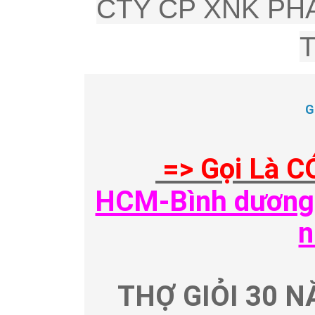
CTY CP XNK PHÂ
G
=> Gọi Là C
HCM-Bình dương-
n
THỢ GIỎI 30 N