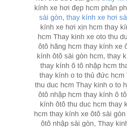
kính xe hơi đẹp hcm phân p
sài gòn
,
thay kính xe hơi sà
kính xe hơi xịn hcm thay kí
hcm Thay kinh xe oto thu d
ôtô hãng hcm thay kính xe ô
kính ôtô sài gòn hcm, thay k
thay kính ô tô nhập hcm th
thay kính o to thủ đức hcm 
thu duc hcm Thay kinh o to 
ôtô nhập hcm thay kính ô tô
kính ôtô thu duc hcm thay k
hcm thay kính xe ôtô sài gòn
ôtô nhập sài gòn, Thay kin