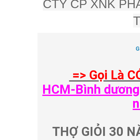
CTY CP XNK PHÂ
G
=> Gọi Là C
HCM-Bình dương-
n
THỢ GIỎI 30 N