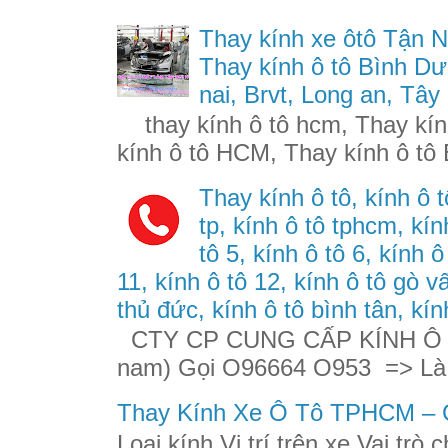
Thay kính xe ôtô Tận N
Thay kính ô tô Bình Dư
nai, Brvt, Long an, Tây
thay kính ô tô hcm, Thay kính
kính ô tô HCM, Thay kính ô tô 
Thay kính ô tô, kính ô t
tp, kính ô tô tphcm, kính
tô 5, kính ô tô 6, kính ô
11, kính ô tô 12, kính ô tô gò v
thủ đức, kính ô tô bình tân, kín
CTY CP CUNG CẤP KÍNH Ô TÔ
nam) Gọi O96664 O953 => Là
Thay Kính Xe Ô Tô TPHCM – G
Loại kính Vị trí trên xe Vai trò