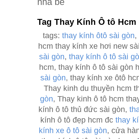
nhà bè
Tag Thay Kính Ô tô Hcm
tags:
thay kính ôtô sài gòn
hcm thay kính xe hơi new sà
sài gòn
,
thay kính ô tô sài g
hcm, thay kính ô tô sài gòn
sài gòn
, thay kính xe ôtô h
Thay kinh du thuyền hcm t
gòn
, Thay kinh ô tô hcm tha
kính ô tô thủ đức sài gòn,
th
kính ô tô đẹp hcm đc
thay k
kính xe ô tô sài gòn
, cửa hà