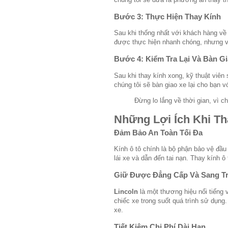
Bước 3: Thực Hiện Thay Kính
Sau khi thống nhất với khách hàng về 
được thực hiện nhanh chóng, nhưng vẫ
Bước 4: Kiểm Tra Lại Và Bàn G
Sau khi thay kính xong, kỹ thuật viên 
chúng tôi sẽ bàn giao xe lại cho bạn 
Đừng lo lắng về thời gian, vì c
Những Lợi Ích Khi Th
Đảm Bảo An Toàn Tối Đa
Kính ô tô chính là bộ phận bảo vệ đầu
lái xe và dẫn đến tai nạn. Thay kính ô 
Giữ Được Đẳng Cấp Và Sang T
Lincoln
là một thương hiệu nổi tiếng 
chiếc xe trong suốt quá trình sử dụng
xe.
Tiết Kiệm Chi Phí Dài Hạn