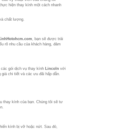
 thực hiện thay kính một cách nhanh
 và chất lượng.
KinhHotohcm.com
, bạn sẽ được trải
hiểu rõ nhu cầu của khách hàng, đảm
 các gói dịch vụ thay kính
Lincoln
với
giá chi tiết và các ưu đãi hấp dẫn.
ầu thay kính của bạn. Chúng tôi sẽ tư
ện.
khiến kính bị vỡ hoặc nứt. Sau đó,