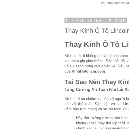
ca, Thay kính xe kh
Thứ Hai, 19 tháng 5, 2025
Thay Kính Ô Tô Lincol
Thay Kính Ô Tô L
Kính xe ô tô không chỉ là bộ phận bảo
khi tham gia giao thông. Đặc biệt đối
và sự sang trọng của chiếc xe. Nếu bạ
của
KinhHotohcm.com
.
Tại Sao Nên Thay Kín
Tăng Cường An Toàn Khi Lái X
Kính ô tô có nhiệm vụ bảo vệ người l
các vật thể khác. Đặc biệt, với xe
Lin
đảm bảo tính mạng và sự an toàn khi l
Hãy thử tưởng tượng một tình 
không được thay thế kịp thời. 
chính xác là vô cùng quan trọn