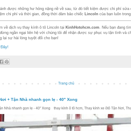
tránh được những hư hỏng nặng nề về sau, từ đó tiết kiệm được chi phí sửa
iệm chi phí và thời gian, đồng thời đảm bảo chiếc
Lincoln
của bạn luôn trong 
m về dịch vụ thay kính ô tô Lincoln tại
KinhHotohcm.com
. Nếu bạn đang tìm
 đừng ngần ngại liên hệ với chúng tôi để nhận được sự phục vụ tận tình và 
 lại sự hài lòng tuyệt đối cho bạn!
 Đây!
Trang chủ
Nơi + Tận Nhà nhanh gọn lẹ - 40" Xong
 Nhà nhanh gọn lẹ - 40" Xong thay kính ô tô hcm, Thay kính xe ôtô Tận Nơi, Thay 