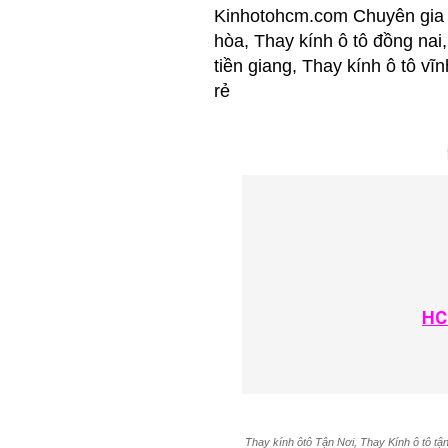
Kinhotohcm.com Chuyên gia C
hòa, Thay kính ô tô đồng nai,
tiền giang, Thay kính ô tô vĩ
rẻ
HC
Thay kính ôtô Tận Nơi, Thay Kính ô tô tận