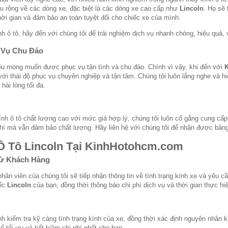
âu rộng về các dòng xe, đặc biệt là các dòng xe cao cấp như
Lincoln
. Họ sẽ
thời gian và đảm bảo an toàn tuyệt đối cho chiếc xe của mình.
h ô tô, hãy đến với chúng tôi để trải nghiệm dịch vụ nhanh chóng, hiệu quả,
c Vụ Chu Đáo
ều mong muốn được phục vụ tận tình và chu đáo. Chính vì vậy, khi đến với
 với thái độ phục vụ chuyên nghiệp và tận tâm. Chúng tôi luôn lắng nghe và 
hài lòng tối đa.
nh ô tô chất lượng cao với mức giá hợp lý, chúng tôi luôn cố gắng cung cấp
 phí mà vẫn đảm bảo chất lượng. Hãy liên hệ với chúng tôi để nhận được bảng 
Ô Tô Lincoln Tại
KinhHotohcm.com
Từ Khách Hàng
 nhân viên của chúng tôi sẽ tiếp nhận thông tin về tình trạng kính xe và yêu c
iếc
Lincoln
của bạn, đồng thời thông báo chi phí dịch vụ và thời gian thực hi
ành kiểm tra kỹ càng tình trạng kính của xe, đồng thời xác định nguyên nhân 
 tối ưu và tiết kiệm chi phí nhất cho bạn.