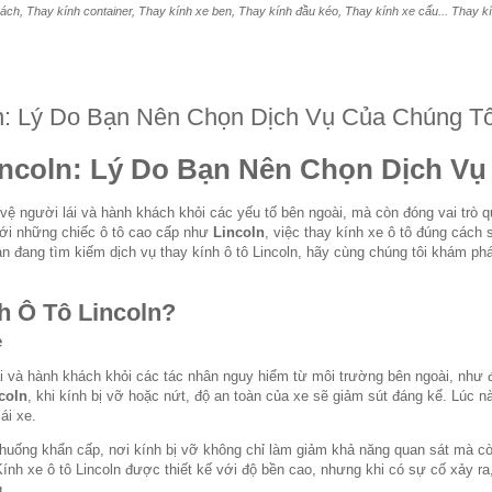
ách, Thay kính container, Thay kính xe ben, Thay kính đầu kéo, Thay kính xe cẩu... Thay kính
n: Lý Do Bạn Nên Chọn Dịch Vụ Của Chúng Tô
incoln: Lý Do Bạn Nên Chọn Dịch Vụ
 vệ người lái và hành khách khỏi các yếu tố bên ngoài, mà còn đóng vai trò q
 với những chiếc ô tô cao cấp như
Lincoln
, việc thay kính xe ô tô đúng cách 
n đang tìm kiếm dịch vụ thay kính ô tô Lincoln, hãy cùng chúng tôi khám phá
h Ô Tô Lincoln?
e
ái và hành khách khỏi các tác nhân nguy hiểm từ môi trường bên ngoài, như
coln
, khi kính bị vỡ hoặc nứt, độ an toàn của xe sẽ giảm sút đáng kể. Lúc này
ái xe.
huống khẩn cấp, nơi kính bị vỡ không chỉ làm giảm khả năng quan sát mà c
Kính xe ô tô Lincoln được thiết kế với độ bền cao, nhưng khi có sự cố xảy ra
g.