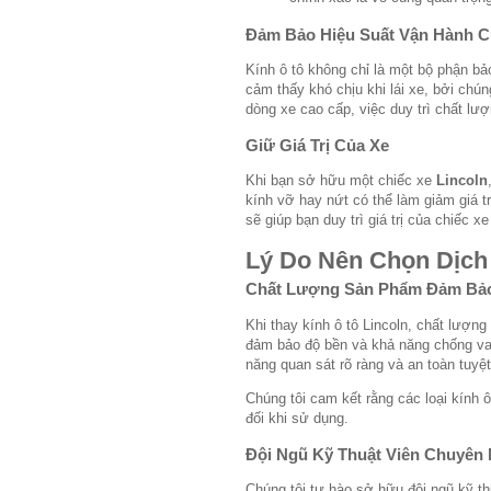
Đảm Bảo Hiệu Suất Vận Hành C
Kính ô tô không chỉ là một bộ phận bả
cảm thấy khó chịu khi lái xe, bởi chú
dòng xe cao cấp, việc duy trì chất lư
Giữ Giá Trị Của Xe
Khi bạn sở hữu một chiếc xe
Lincoln
kính vỡ hay nứt có thể làm giảm giá t
sẽ giúp bạn duy trì giá trị của chiếc x
Lý Do Nên Chọn Dịch 
Chất Lượng Sản Phẩm Đảm Bả
Khi thay kính ô tô Lincoln, chất lượng
đảm bảo độ bền và khả năng chống va 
năng quan sát rõ ràng và an toàn tuyệt
Chúng tôi cam kết rằng các loại kính 
đối khi sử dụng.
Đội Ngũ Kỹ Thuật Viên Chuyên
Chúng tôi tự hào sở hữu đội ngũ kỹ th