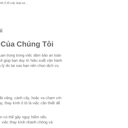
 ô tô các loại xe...
i
 Của Chúng Tôi
uan trọng trong việc đảm bảo an toàn
sẽ giúp bạn duy trì hiệu suất vận hành
 lý do tại sao bạn nên chọn dịch vụ
 đá văng, cành cây, hoặc va chạm với
, thay kính ô tô là việc cần thiết để
òn có thể gây nguy hiểm nếu
, việc thay kính nhanh chóng và