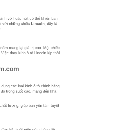
kính vỡ hoặc nứt có thể khiến bạn
ối với những chiếc
Lincoln
, đây là
e.
ẩm mang lại giá trị cao. Một chiếc
iệc thay kính ô tô Lincoln kịp thời
cm.com
ử dụng các loại kính ô tô chính hãng,
 độ trong suốt cao, mang đến khả
 chất lượng, giúp bạn yên tâm tuyệt
 Các kỹ thuật viên của chúng tôi