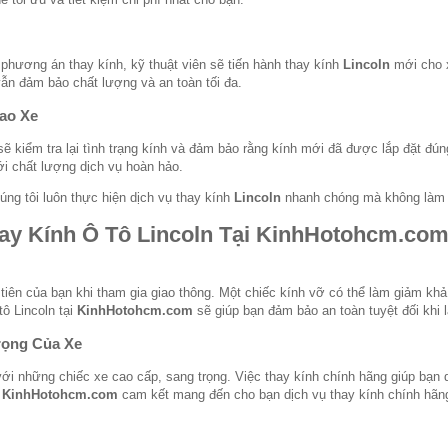
phương án thay kính, kỹ thuật viên sẽ tiến hành thay kính
Lincoln
mới cho x
n đảm bảo chất lượng và an toàn tối đa.
iao Xe
sẽ kiểm tra lại tình trạng kính và đảm bảo rằng kính mới đã được lắp đặt đún
với chất lượng dịch vụ hoàn hảo.
húng tôi luôn thực hiện dịch vụ thay kính
Lincoln
nhanh chóng mà không làm 
ay Kính Ô Tô Lincoln Tại
KinhHotohcm.co
 tiên của bạn khi tham gia giao thông. Một chiếc kính vỡ có thể làm giảm khả
tô Lincoln tại
KinhHotohcm.com
sẽ giúp bạn đảm bảo an toàn tuyệt đối khi l
rọng Của Xe
với những chiếc xe cao cấp, sang trọng. Việc thay kính chính hãng giúp bạn d
.
KinhHotohcm.com
cam kết mang đến cho bạn dịch vụ thay kính chính hãn