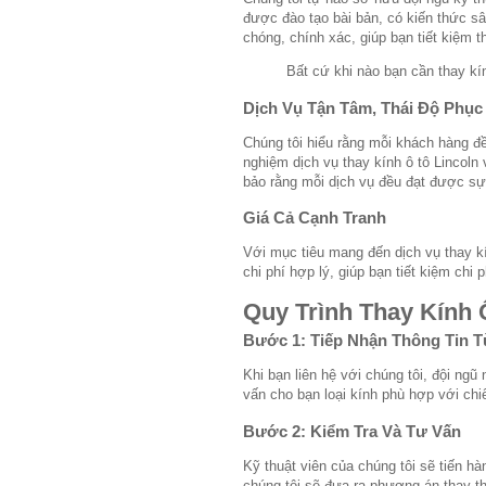
được đào tạo bài bản, có kiến thức s
chóng, chính xác, giúp bạn tiết kiệm 
Bất cứ khi nào bạn cần thay kín
Dịch Vụ Tận Tâm, Thái Độ Phụ
Chúng tôi hiểu rằng mỗi khách hàng đ
nghiệm dịch vụ thay kính ô tô Lincoln
bảo rằng mỗi dịch vụ đều đạt được sự 
Giá Cả Cạnh Tranh
Với mục tiêu mang đến dịch vụ thay kí
chi phí hợp lý, giúp bạn tiết kiệm chi
Quy Trình Thay Kính 
Bước 1: Tiếp Nhận Thông Tin 
Khi bạn liên hệ với chúng tôi, đội ngũ
vấn cho bạn loại kính phù hợp với ch
Bước 2: Kiểm Tra Và Tư Vấn
Kỹ thuật viên của chúng tôi sẽ tiến h
chúng tôi sẽ đưa ra phương án thay thế