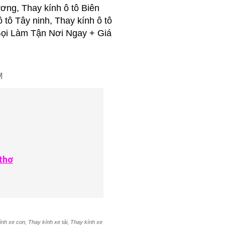
ơng, Thay kính ô tô Biên
ô tô Tây ninh, Thay kính ô tô
..Gọi Làm Tận Nơi Ngay + Giá
M
thơ
ính xe con, Thay kính xe tải, Thay kính xe