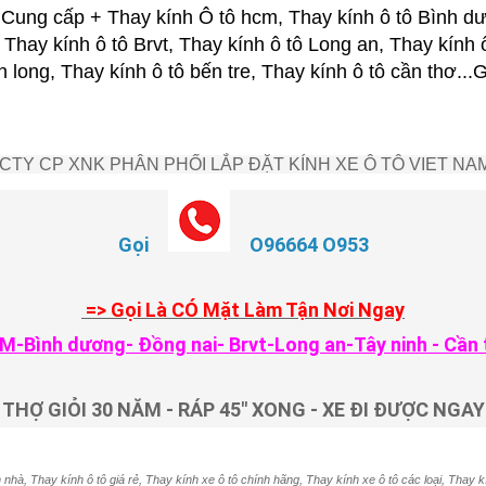
ung cấp + Thay kính Ô tô hcm, Thay kính ô tô Bình dư
 Thay kính ô tô Brvt, Thay kính ô tô Long an, Thay kính 
nh long, Thay kính ô tô bến tre, Thay kính ô tô cần thơ.
CTY CP XNK PHÂN PHỐI LẮP ĐẶT KÍNH XE Ô TÔ VIET NA
Gọi
O96664 O953
=> Gọi Là CÓ Mặt Làm Tận Nơi Ngay
M-Bình dương- Đồng nai- Brvt-Long an-Tây ninh - Cần 
THỢ GIỎI 30 NĂM - RÁP 45" XONG - XE ĐI ĐƯỢC NGAY
 nhà, Thay kính ô tô giá rẻ, Thay kính xe ô tô chính hãng, Thay kính xe ô tô các loại, Thay k