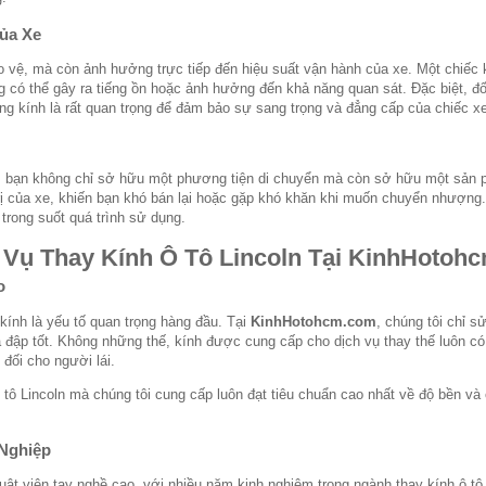
ủa Xe
o vệ, mà còn ảnh hưởng trực tiếp đến hiệu suất vận hành của xe. Một chiếc 
ng có thể gây ra tiếng ồn hoặc ảnh hưởng đến khả năng quan sát. Đặc biệt, đ
ợng kính là rất quan trọng để đảm bảo sự sang trọng và đẳng cấp của chiếc x
, bạn không chỉ sở hữu một phương tiện di chuyển mà còn sở hữu một sản ph
rị của xe, khiến bạn khó bán lại hoặc gặp khó khăn khi muốn chuyển nhượng. V
e trong suốt quá trình sử dụng.
Vụ Thay Kính Ô Tô Lincoln Tại
KinhHotoh
o
 kính là yếu tố quan trọng hàng đầu. Tại
KinhHotohcm.com
, chúng tôi chỉ s
đập tốt. Không những thế, kính được cung cấp cho dịch vụ thay thế luôn có
 đối cho người lái.
ô tô Lincoln mà chúng tôi cung cấp luôn đạt tiêu chuẩn cao nhất về độ bền và
 Nghiệp
uật viên tay nghề cao, với nhiều năm kinh nghiệm trong ngành thay kính ô tô.