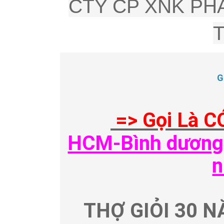
CTY CP XNK PHÂ
G
=> Gọi Là C
HCM-Bình dương-
n
THỢ GIỎI 30 N