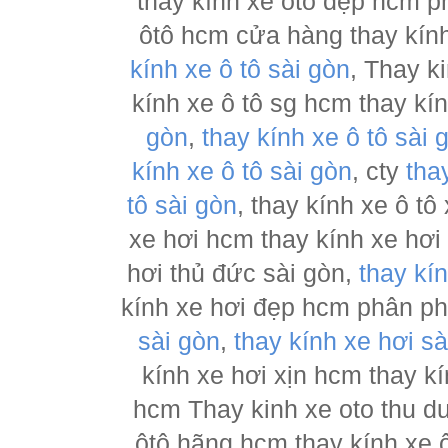
thay kính xe ôtô đẹp hcm ph
ôtô hcm cửa hàng thay kính
kính xe ô tô sài gòn
, Thay k
kính xe ô tô sg hcm thay kí
gòn
,
thay kính xe ô tô sài 
kính xe ô tô sài gòn
, cty
tha
tô sài gòn
, thay kính xe ô tô
xe hơi hcm thay kính xe hơi
hơi thủ đức sài gòn,
thay kí
kính xe hơi đẹp hcm phân p
sài gòn
,
thay kính xe hơi sà
kính xe hơi xịn hcm thay kí
hcm Thay kinh xe oto thu d
ôtô hãng hcm thay kính xe ô