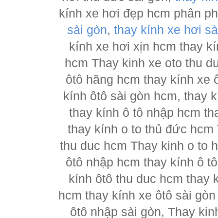
kính xe hơi đẹp hcm phân p
sài gòn
,
thay kính xe hơi sà
kính xe hơi xịn hcm thay kí
hcm Thay kinh xe oto thu d
ôtô hãng hcm thay kính xe ô
kính ôtô sài gòn hcm, thay k
thay kính ô tô nhập hcm th
thay kính o to thủ đức hcm 
thu duc hcm Thay kinh o to 
ôtô nhập hcm thay kính ô tô
kính ôtô thu duc hcm thay k
hcm thay kính xe ôtô sài gòn
ôtô nhập sài gòn, Thay kin