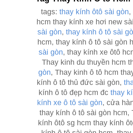
tags:
thay kính ôtô sài gòn
hcm thay kính xe hơi new sà
sài gòn
,
thay kính ô tô sài g
hcm, thay kính ô tô sài gòn
sài gòn
, thay kính xe ôtô h
Thay kinh du thuyền hcm t
gòn
, Thay kinh ô tô hcm tha
kính ô tô thủ đức sài gòn,
th
kính ô tô đẹp hcm đc
thay k
kính xe ô tô sài gòn
, cửa hà
thay kính ô tô sài gòn hcm,
kính ôtô sg hcm thay kính ôt
kính ô tô sài gòn hcm, thay