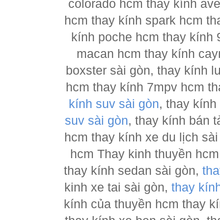
colorado hcm thay kính ave
hcm thay kính spark hcm tha
kính poche hcm thay kính 
macan hcm thay kính cay
boxster sài gòn, thay kính 
hcm thay kính 7mpv hcm tha
kính suv sài gòn
, thay kín
suv sài gòn
, thay kính bán 
hcm thay kính xe du lịch sà
hcm Thay kinh thuyền hcm 
thay kính sedan sài gòn,
tha
kinh xe tai sài gòn,
thay kín
kính của thuyền hcm thay k