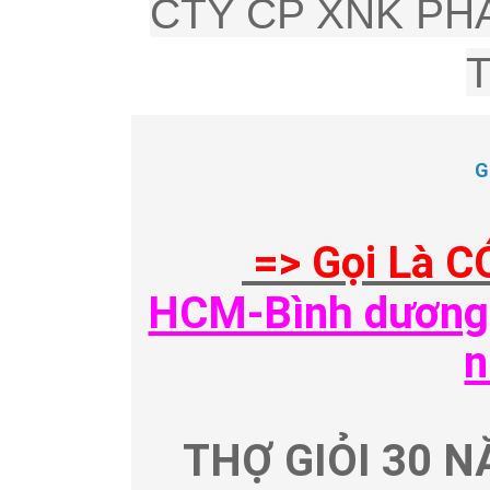
CTY CP XNK PHÂ
G
=> Gọi Là C
HCM-Bình dương-
n
THỢ GIỎI 30 N