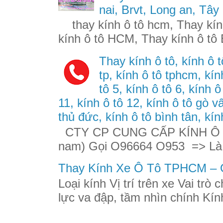
nai, Brvt, Long an, Tây
thay kính ô tô hcm, Thay kính
kính ô tô HCM, Thay kính ô tô 
Thay kính ô tô, kính ô t
tp, kính ô tô tphcm, kính
tô 5, kính ô tô 6, kính ô
11, kính ô tô 12, kính ô tô gò v
thủ đức, kính ô tô bình tân, kín
CTY CP CUNG CẤP KÍNH Ô TÔ
nam) Gọi O96664 O953 => Là
Thay Kính Xe Ô Tô TPHCM – G
Loại kính Vị trí trên xe Vai trò
lực va đập, tầm nhìn chính Kính