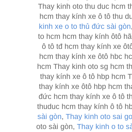
Thay kinh oto thu duc hcm t
hcm thay kính xe ô tô thu d
kinh xe o to thủ đức sài gòn
to hcm hcm thay kính ôtô h
ô tô tđ hcm thay kính xe ôt
hcm thay kính xe ôtô hbc hc
hcm Thay kinh oto sg hcm th
thay kính xe ô tô hbp hcm 
thay kính xe ôtô hbp hcm th
đức hcm thay kính xe ô tô t
thuduc hcm thay kính ô tô h
sài gòn
,
Thay kinh oto sai g
oto sài gòn,
Thay kinh o to s