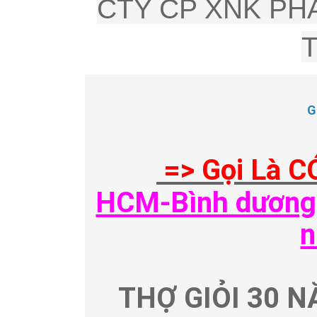
CTY CP XNK PHÂ
G
=> Gọi Là C
HCM-Bình dương-
n
THỢ GIỎI 30 N