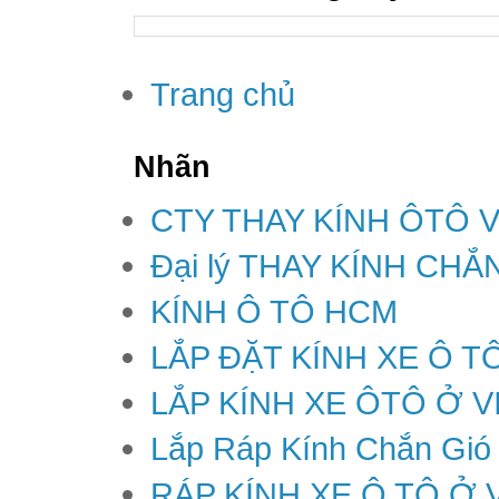
Trang chủ
Nhãn
CTY THAY KÍNH ÔTÔ 
Đại lý THAY KÍNH CH
KÍNH Ô TÔ HCM
LẮP ĐẶT KÍNH XE Ô T
LẮP KÍNH XE ÔTÔ Ở V
Lắp Ráp Kính Chắn Gió
RÁP KÍNH XE Ô TÔ Ở 