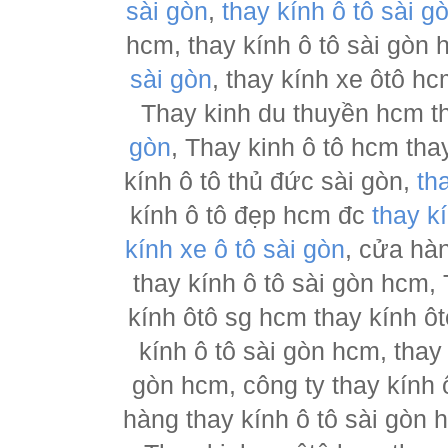
sài gòn
,
thay kính ô tô sài g
hcm, thay kính ô tô sài gòn
sài gòn
, thay kính xe ôtô h
Thay kinh du thuyền hcm t
gòn
, Thay kinh ô tô hcm tha
kính ô tô thủ đức sài gòn,
th
kính ô tô đẹp hcm đc
thay k
kính xe ô tô sài gòn
, cửa hà
thay kính ô tô sài gòn hcm,
kính ôtô sg hcm thay kính ôt
kính ô tô sài gòn hcm, thay
gòn hcm, công ty thay kính 
hàng thay kính ô tô sài gòn 