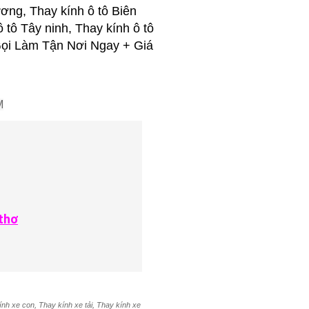
ơng, Thay kính ô tô Biên
ô tô Tây ninh, Thay kính ô tô
..Gọi Làm Tận Nơi Ngay + Giá
M
thơ
ính xe con, Thay kính xe tải, Thay kính xe