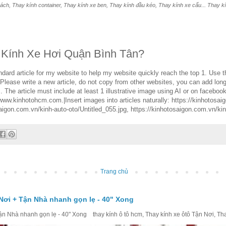
ách, Thay kính container, Thay kính xe ben, Thay kính đầu kéo, Thay kính xe cẩu... Thay kính
 Kính Xe Hơi Quận Bình Tân?
rd article for my website to help my website quickly reach the top 1. Use the
 Please write a new article, do not copy from other websites, you can add lon
The article must include at least 1 illustrative image using AI or on facebook
//www.kinhotohcm.com.|Insert images into articles naturally: https://kinhotosa
saigon.com.vn/kinh-auto-oto/Untitled_055.jpg, https://kinhotosaigon.com.vn/kin
Trang chủ
Nơi + Tận Nhà nhanh gọn lẹ - 40" Xong
 Nhà nhanh gọn lẹ - 40" Xong thay kính ô tô hcm, Thay kính xe ôtô Tận Nơi, Thay 