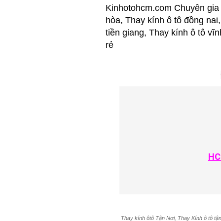
Kinhotohcm.com Chuyên gia C
hòa, Thay kính ô tô đồng nai,
tiền giang, Thay kính ô tô vĩ
rẻ
HC
Thay kính ôtô Tận Nơi, Thay Kính ô tô tận