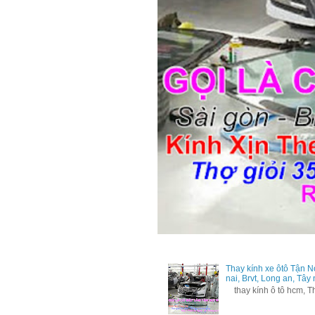
Thay kính xe ôtô Tận N
nai, Brvt, Long an, Tây
thay kính ô tô hcm, Tha