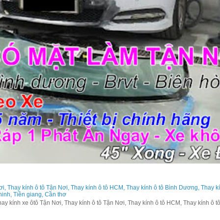
ơi, Thay kính ô tô Tận Nơi, Thay kính ô tô HCM, Thay kính ô tô Bình Dương, Thay k
 ninh, Tiền giang, Cần thơ
y kính xe ôtô Tận Nơi, Thay kính ô tô Tận Nơi, Thay kính ô tô HCM, Thay kính ô tô