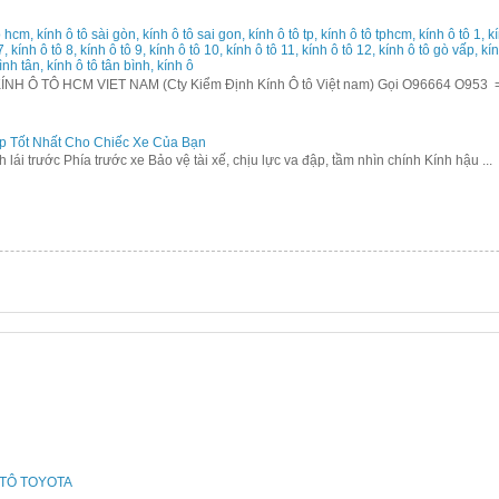
 hcm, kính ô tô sài gòn, kính ô tô sai gon, kính ô tô tp, kính ô tô tphcm, kính ô tô 1, kín
 7, kính ô tô 8, kính ô tô 9, kính ô tô 10, kính ô tô 11, kính ô tô 12, kính ô tô gò vấp, k
ình tân, kính ô tô tân bình, kính ô
 Ô TÔ HCM VIET NAM (Cty Kiểm Định Kính Ô tô Việt nam) Gọi O96664 O953 
p Tốt Nhất Cho Chiếc Xe Của Bạn
ính lái trước Phía trước xe Bảo vệ tài xế, chịu lực va đập, tầm nhìn chính Kính hậu ...
ÔTÔ TOYOTA