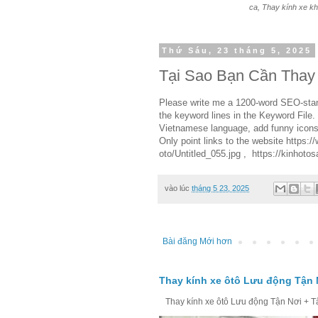
ca, Thay kính xe kh
Thứ Sáu, 23 tháng 5, 2025
Tại Sao Bạn Cần Thay
Please write me a 1200-word SEO-standa
the keyword lines in the Keyword File.
Vietnamese language, add funny icons. 
Only point links to the website https:
oto/Untitled_055.jpg , https://kinhoto
vào lúc
tháng 5 23, 2025
Bài đăng Mới hơn
Thay kính xe ôtô Lưu động Tận 
Thay kính xe ôtô Lưu động Tận Nơi + Tận