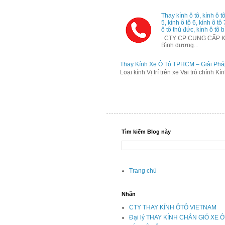
Thay kính ô tô, kính ô tô
5, kính ô tô 6, kính ô tô
ô tô thủ đức, kính ô tô b
CTY CP CUNG CẤP KÍNH
Bình dương...
Thay Kính Xe Ô Tô TPHCM – Giải Phá
Loại kính Vị trí trên xe Vai trò chính K
Tìm kiếm Blog này
Trang chủ
Nhãn
CTY THAY KÍNH ÔTÔ VIETNAM
Đại lý THAY KÍNH CHẮN GIÓ XE 