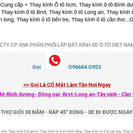
ung cấp + Thay kính Ô tô hcm, Thay kính ô tô Bình dư
 Thay kính ô tô Brvt, Thay kính ô tô Long an, Thay kính 
nh long, Thay kính ô tô bến tre, Thay kính ô tô cần thơ.
CTY CP XNK PHÂN PHỐI LẮP ĐẶT KÍNH XE Ô TÔ VIET NA
Gọi
O96664 O953
=> Gọi Là CÓ Mặt Làm Tận Nơi Ngay
M-Bình dương- Đồng nai- Brvt-Long an-Tây ninh - Cần 
THỢ GIỎI 30 NĂM - RÁP 45" XONG - XE ĐI ĐƯỢC NGAY
 nhà, Thay kính ô tô giá rẻ, Thay kính xe ô tô chính hãng, Thay kính xe ô tô các loại, Thay k