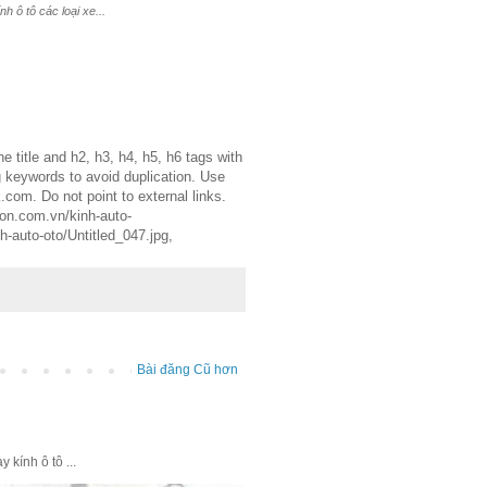
 ô tô các loại xe...
 title and h2, h3, h4, h5, h6 tags with
g keywords to avoid duplication. Use
.com. Do not point to external links.
igon.com.vn/kinh-auto-
h-auto-oto/Untitled_047.jpg,
Bài đăng Cũ hơn
kính ô tô ...