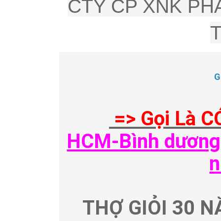
CTY CP XNK PHÂ
G
=> Gọi Là C
HCM-Bình dương-
n
THỢ GIỎI 30 N