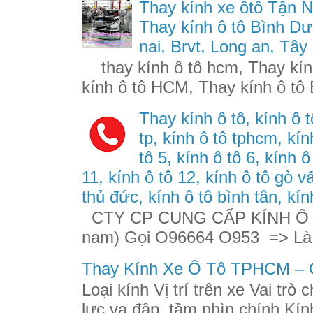
Thay kính xe ôtô Tận N
Thay kính ô tô Bình Dư
nai, Brvt, Long an, Tây
thay kính ô tô hcm, Thay kính
kính ô tô HCM, Thay kính ô tô 
Thay kính ô tô, kính ô t
tp, kính ô tô tphcm, kính
tô 5, kính ô tô 6, kính ô
11, kính ô tô 12, kính ô tô gò v
thủ đức, kính ô tô bình tân, kín
CTY CP CUNG CẤP KÍNH Ô TÔ
nam) Gọi O96664 O953 => Là
Thay Kính Xe Ô Tô TPHCM – G
Loại kính Vị trí trên xe Vai trò
lực va đập, tầm nhìn chính Kính