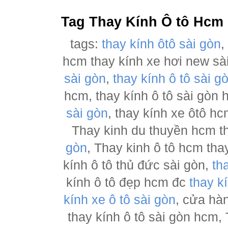
Tag Thay Kính Ô tô Hcm
tags:
thay kính ôtô sài gòn
hcm thay kính xe hơi new sà
sài gòn
,
thay kính ô tô sài g
hcm, thay kính ô tô sài gòn
sài gòn
, thay kính xe ôtô h
Thay kinh du thuyền hcm t
gòn
, Thay kinh ô tô hcm tha
kính ô tô thủ đức sài gòn,
th
kính ô tô đẹp hcm đc
thay k
kính xe ô tô sài gòn
, cửa hà
thay kính ô tô sài gòn hcm,