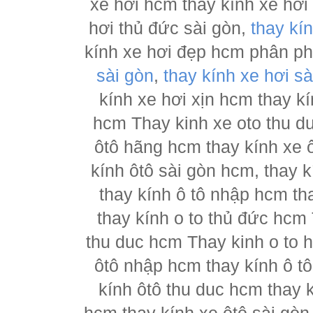
xe hơi hcm thay kính xe hơi
hơi thủ đức sài gòn,
thay kí
kính xe hơi đẹp hcm phân p
sài gòn
,
thay kính xe hơi sà
kính xe hơi xịn hcm thay kí
hcm Thay kinh xe oto thu d
ôtô hãng hcm thay kính xe ô
kính ôtô sài gòn hcm, thay k
thay kính ô tô nhập hcm th
thay kính o to thủ đức hcm 
thu duc hcm Thay kinh o to 
ôtô nhập hcm thay kính ô tô
kính ôtô thu duc hcm thay k