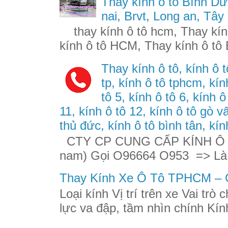
Thay kính ô tô Bình Dư
nai, Brvt, Long an, Tây
thay kính ô tô hcm, Thay kính
kính ô tô HCM, Thay kính ô tô 
Thay kính ô tô, kính ô t
tp, kính ô tô tphcm, kính
tô 5, kính ô tô 6, kính ô
11, kính ô tô 12, kính ô tô gò v
thủ đức, kính ô tô bình tân, kín
CTY CP CUNG CẤP KÍNH Ô TÔ
nam) Gọi O96664 O953 => Là
Thay Kính Xe Ô Tô TPHCM – G
Loại kính Vị trí trên xe Vai trò
lực va đập, tầm nhìn chính Kính