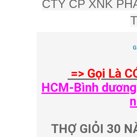
CTY CP XNK PHÂ
G
=> Gọi Là C
HCM-Bình dương-
n
THỢ GIỎI 30 N