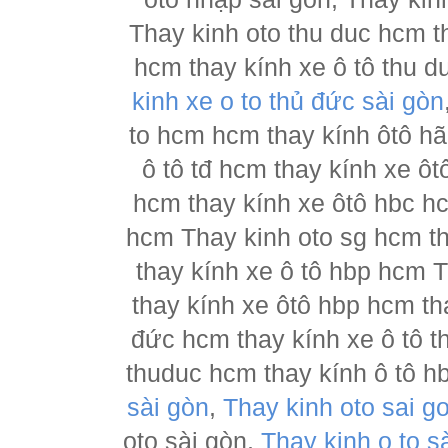
Thay kinh oto thu duc hcm t
hcm thay kính xe ô tô thu d
kinh xe o to thủ đức sài gòn
to hcm hcm thay kính ôtô h
ô tô tđ hcm thay kính xe ôt
hcm thay kính xe ôtô hbc hc
hcm Thay kinh oto sg hcm th
thay kính xe ô tô hbp hcm 
thay kính xe ôtô hbp hcm th
đức hcm thay kính xe ô tô t
thuduc hcm thay kính ô tô h
sài gòn
,
Thay kinh oto sai g
oto sài gòn,
Thay kinh o to s