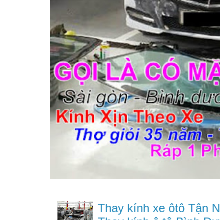
Thay kính xe ôtô Tận N