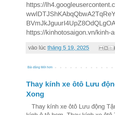
https://lh4.googleusercont
wwlDTJShKAbqQbwA2TqReYb
BVmJkJguurI4UpZ8OdQLgOAN
https://kinhotosaigon.vn/kinh-a
vào lúc
tháng 5 19, 2025
Bài đăng Mới hơn
Thay kính xe ôtô Lưu độn
Xong
Thay kính xe ôtô Lưu động Tận
kính ô tô hcm, Thay kính xe ôtô 