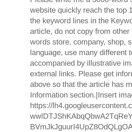
website quickly reach the top 1
the keyword lines in the Keywo
article, do not copy from other
words store, company, shop, s
language, use many different t
accompanied by illustrative ima
external links. Please get info
above so that the article has m
Information section.|Insert imag
https://lh4.googleusercont
wwlDTJShKAbqQbwA2TqReYb
BVmJkJguurI4UpZ8OdQLgOAN