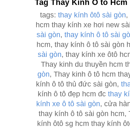
Tag Thay Kính Ô tô Hcm
tags:
thay kính ôtô sài gòn
hcm thay kính xe hơi new sà
sài gòn
,
thay kính ô tô sài g
hcm, thay kính ô tô sài gòn
sài gòn
, thay kính xe ôtô h
Thay kinh du thuyền hcm t
gòn
, Thay kinh ô tô hcm tha
kính ô tô thủ đức sài gòn,
th
kính ô tô đẹp hcm đc
thay k
kính xe ô tô sài gòn
, cửa hà
thay kính ô tô sài gòn hcm,
kính ôtô sg hcm thay kính ôt