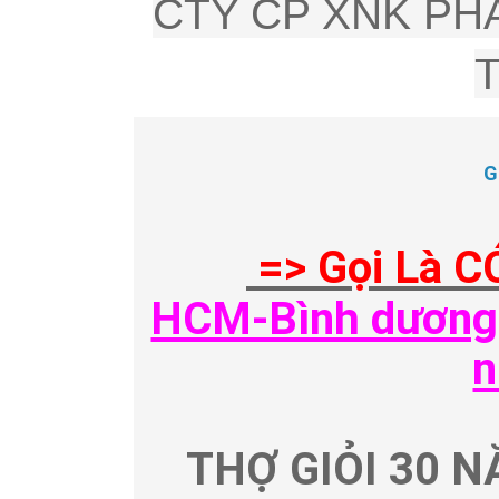
CTY CP XNK PHÂ
G
=> Gọi Là C
HCM-Bình dương-
n
THỢ GIỎI 30 N