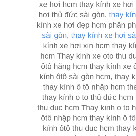
xe hơi hcm thay kính xe hơi
hơi thủ đức sài gòn,
thay kí
kính xe hơi đẹp hcm phân p
sài gòn
,
thay kính xe hơi sà
kính xe hơi xịn hcm thay kí
hcm Thay kinh xe oto thu d
ôtô hãng hcm thay kính xe ô
kính ôtô sài gòn hcm, thay k
thay kính ô tô nhập hcm th
thay kính o to thủ đức hcm 
thu duc hcm Thay kinh o to 
ôtô nhập hcm thay kính ô tô
kính ôtô thu duc hcm thay k