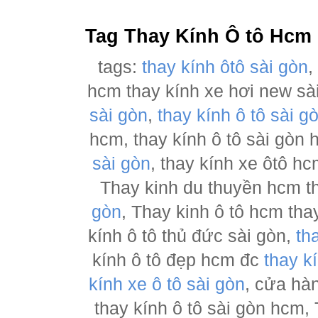
Tag Thay Kính Ô tô Hcm
tags:
thay kính ôtô sài gòn
hcm thay kính xe hơi new sà
sài gòn
,
thay kính ô tô sài g
hcm, thay kính ô tô sài gòn
sài gòn
, thay kính xe ôtô h
Thay kinh du thuyền hcm t
gòn
, Thay kinh ô tô hcm tha
kính ô tô thủ đức sài gòn,
th
kính ô tô đẹp hcm đc
thay k
kính xe ô tô sài gòn
, cửa hà
thay kính ô tô sài gòn hcm,