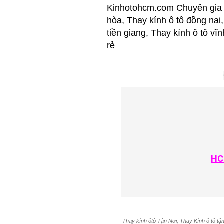
Kinhotohcm.com Chuyên gia C
hòa, Thay kính ô tô đồng nai,
tiền giang, Thay kính ô tô vĩ
rẻ
HC
Thay kính ôtô Tận Nơi, Thay Kính ô tô tận