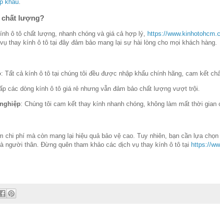
ập khẩu
.
à chất lượng?
ính ô tô chất lượng, nhanh chóng và giá cả hợp lý,
https://www.kinhotohcm.
 vụ thay kính ô tô tại đây đảm bảo mang lại sự hài lòng cho mọi khách hàng.
o
: Tất cả kính ô tô tại chúng tôi đều được nhập khẩu chính hãng, cam kết chấ
ấp các dòng kính ô tô giá rẻ nhưng vẫn đảm bảo chất lượng vượt trội.
 nghiệp
: Chúng tôi cam kết thay kính nhanh chóng, không làm mất thời gian 
kiệm chi phí mà còn mang lại hiệu quả bảo vệ cao. Tuy nhiên, bạn cần lựa ch
và người thân. Đừng quên tham khảo các dịch vụ thay kính ô tô tại
https://w