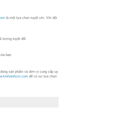
com
là một lựa chọn tuyệt vời. Với đội
t lượng tuyệt đối.
của bạn.
ọn đúng sản phẩm và đơn vị cung cấp uy
ww.kinhotohcm.com
để có sự lựa chọn