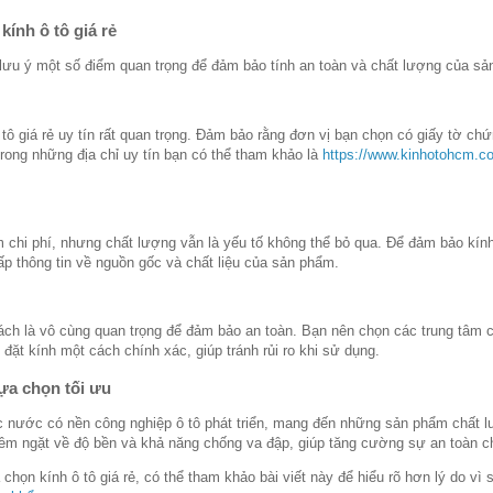
kính ô tô giá rẻ
n lưu ý một số điểm quan trọng để đảm bảo tính an toàn và chất lượng của s
tô giá rẻ uy tín rất quan trọng. Đảm bảo rằng đơn vị bạn chọn có giấy tờ ch
rong những địa chỉ uy tín bạn có thể tham khảo là
https://www.kinhotohcm.c
iệm chi phí, nhưng chất lượng vẫn là yếu tố không thể bỏ qua. Để đảm bảo kín
p thông tin về nguồn gốc và chất liệu của sản phẩm.
 cách là vô cùng quan trọng để đảm bảo an toàn. Bạn nên chọn các trung tâm c
p đặt kính một cách chính xác, giúp tránh rủi ro khi sử dụng.
lựa chọn tối ưu
ác nước có nền công nghiệp ô tô phát triển, mang đến những sản phẩm chất l
êm ngặt về độ bền và khả năng chống va đập, giúp tăng cường sự an toàn c
họn kính ô tô giá rẻ, có thể tham khảo bài viết này để hiểu rõ hơn lý do vì s