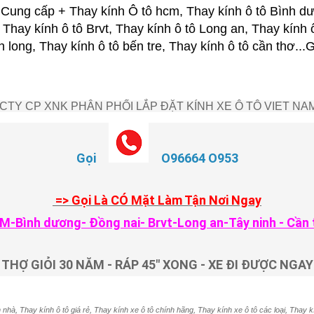
ung cấp + Thay kính Ô tô hcm, Thay kính ô tô Bình dư
 Thay kính ô tô Brvt, Thay kính ô tô Long an, Thay kính 
nh long, Thay kính ô tô bến tre, Thay kính ô tô cần thơ.
CTY CP XNK PHÂN PHỐI LẮP ĐẶT KÍNH XE Ô TÔ VIET NA
Gọi
O96664 O953
=> Gọi Là CÓ Mặt Làm Tận Nơi Ngay
M-Bình dương- Đồng nai- Brvt-Long an-Tây ninh - Cần 
THỢ GIỎI 30 NĂM - RÁP 45" XONG - XE ĐI ĐƯỢC NGAY
 nhà, Thay kính ô tô giá rẻ, Thay kính xe ô tô chính hãng, Thay kính xe ô tô các loại, Thay k