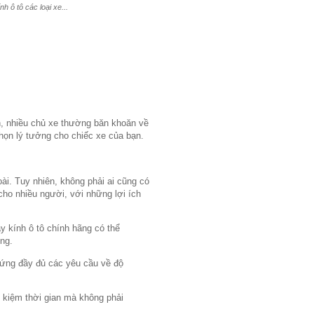
 ô tô các loại xe...
n, nhiều chủ xe thường băn khoăn về
 chọn lý tưởng cho chiếc xe của bạn.
ài. Tuy nhiên, không phải ai cũng có
 cho nhiều người, với những lợi ích
ay kính ô tô chính hãng có thể
ụng.
 ứng đầy đủ các yêu cầu về độ
ết kiệm thời gian mà không phải