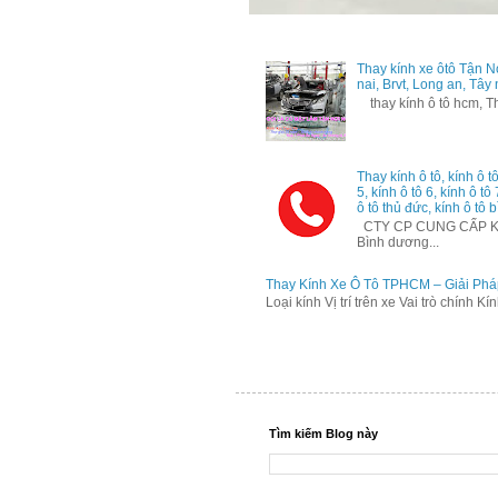
Thay kính xe ôtô Tận N
nai, Brvt, Long an, Tây
thay kính ô tô hcm, Tha
Thay kính ô tô, kính ô tô
5, kính ô tô 6, kính ô tô
ô tô thủ đức, kính ô tô b
CTY CP CUNG CẤP KÍNH
Bình dương...
Thay Kính Xe Ô Tô TPHCM – Giải Phá
Loại kính Vị trí trên xe Vai trò chính K
Tìm kiếm Blog này