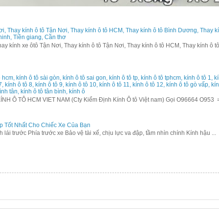
ơi, Thay kính ô tô Tận Nơi, Thay kính ô tô HCM, Thay kính ô tô Bình Dương, Thay k
 ninh, Tiền giang, Cần thơ
y kính xe ôtô Tận Nơi, Thay kính ô tô Tận Nơi, Thay kính ô tô HCM, Thay kính ô tô
 hcm, kính ô tô sài gòn, kính ô tô sai gon, kính ô tô tp, kính ô tô tphcm, kính ô tô 1, kín
 7, kính ô tô 8, kính ô tô 9, kính ô tô 10, kính ô tô 11, kính ô tô 12, kính ô tô gò vấp, k
ình tân, kính ô tô tân bình, kính ô
 Ô TÔ HCM VIET NAM (Cty Kiểm Định Kính Ô tô Việt nam) Gọi O96664 O953 
p Tốt Nhất Cho Chiếc Xe Của Bạn
ính lái trước Phía trước xe Bảo vệ tài xế, chịu lực va đập, tầm nhìn chính Kính hậu ...