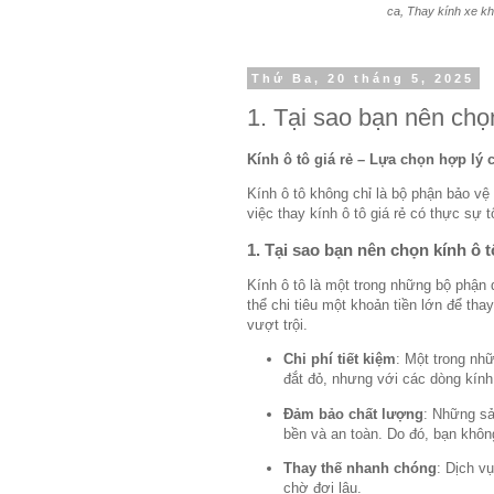
ca, Thay kính xe kh
Thứ Ba, 20 tháng 5, 2025
1. Tại sao bạn nên chọn
Kính ô tô giá rẻ – Lựa chọn hợp lý 
Kính ô tô không chỉ là bộ phận bảo v
việc thay kính ô tô giá rẻ có thực sự 
1. Tại sao bạn nên chọn kính ô t
Kính ô tô là một trong những bộ phận 
thể chi tiêu một khoản tiền lớn để thay
vượt trội.
Chi phí tiết kiệm
: Một trong nhữ
đắt đỏ, nhưng với các dòng kính
Đảm bảo chất lượng
: Những sả
bền và an toàn. Do đó, bạn không
Thay thế nhanh chóng
: Dịch v
chờ đợi lâu.