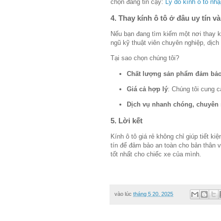
chọn đáng tin cậy:
Lý do kính ô tô nh
4. Thay kính ô tô ở đâu uy tín v
Nếu bạn đang tìm kiếm một nơi thay k
ngũ kỹ thuật viên chuyên nghiệp, dịch
Tại sao chọn chúng tôi?
Chất lượng sản phẩm đảm bả
Giá cả hợp lý
: Chúng tôi cung c
Dịch vụ nhanh chóng, chuyên
5. Lời kết
Kính ô tô giá rẻ không chỉ giúp tiết 
tín để đảm bảo an toàn cho bản thân 
tốt nhất cho chiếc xe của mình.
vào lúc
tháng 5 20, 2025