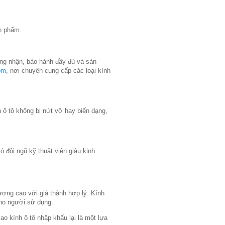
ản phẩm.
ứng nhận, bảo hành đầy đủ và sản
om
, nơi chuyên cung cấp các loại kính
h ô tô không bị nứt vỡ hay biến dạng,
ó đội ngũ kỹ thuật viên giàu kinh
ượng cao với giá thành hợp lý. Kính
ho người sử dụng.
ao kính ô tô nhập khẩu lại là một lựa