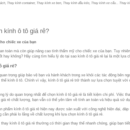
ách, Thay kính container, Thay kính xe ben, Thay kính đầu kéo, Thay kính xe cẩu... Thay kính
 kính ô tô giá rẻ?
cho chiếc xe của bạn
ệ an toàn mà còn giúp nâng cao tính thẩm mỹ cho chiếc xe của bạn. Tuy nhiê
tốt hay không? Hãy cùng tìm hiểu lý do tại sao kính ô tô giá rẻ lại là một lựa
ô giá rẻ?
quan trọng giúp bảo vệ bạn và hành khách trong xe khỏi các tác động bên ngo
 thế kính ô tô. Chính vì vậy, kính ô tô giá rẻ trở thành sự lựa chọn tuyệt vời
ng lý do quan trọng nhất để chọn kính ô tô giá rẻ là tiết kiệm chi phí. Việc th
 giá rẻ chất lượng, bạn vẫn có thể yên tâm về tính an toàn và hiệu quả sử d
n phẩm kính ô tô giá rẻ hiện nay được sản xuất với công nghệ hiện đại, đáp
 cần phải lo lắng về chất lượng khi lựa chọn kính ô tô giá rẻ.
ụ thay kính ô tô giá rẻ thường có thời gian thay thế nhanh chóng, giúp bạn ti