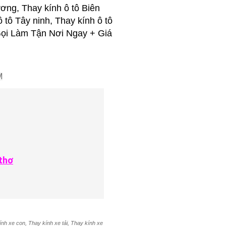
ơng, Thay kính ô tô Biên
ô tô Tây ninh, Thay kính ô tô
..Gọi Làm Tận Nơi Ngay + Giá
M
thơ
ính xe con, Thay kính xe tải, Thay kính xe