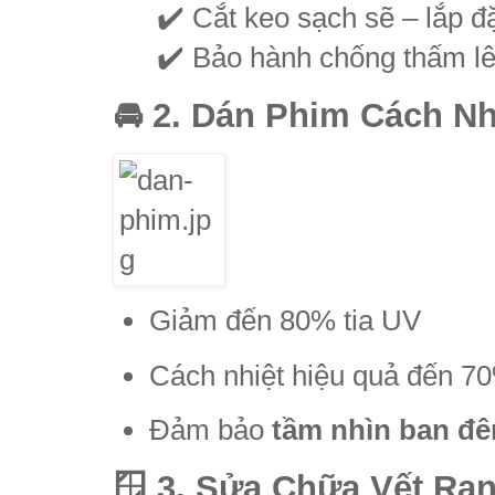
✔️ Cắt keo sạch sẽ – lắp đ
✔️ Bảo hành chống thấm l
🚘 2. Dán Phim Cách N
Giảm đến 80% tia UV
Cách nhiệt hiệu quả đến 7
Đảm bảo
tầm nhìn ban đê
🪟 3. Sửa Chữa Vết Rạn