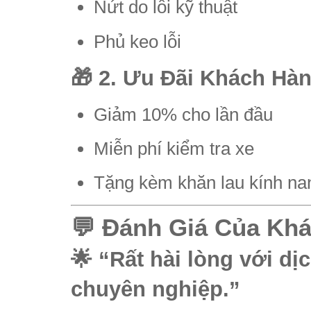
Nứt do lỗi kỹ thuật
Phủ keo lỗi
🎁 2. Ưu Đãi Khách Hà
Giảm 10% cho lần đầu
Miễn phí kiểm tra xe
Tặng kèm khăn lau kính na
💬 Đánh Giá Của Kh
🌟 “Rất hài lòng với dịc
chuyên nghiệp.”