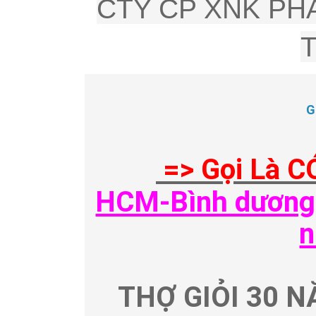
CTY CP XNK PHÂ
G
=> Gọi Là C
HCM-Bình dương-
n
THỢ GIỎI 30 N