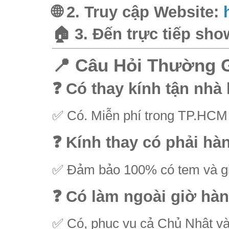
🌐 2. Truy cập Website:
🏠 3. Đến trực tiếp sh
📍 Câu Hỏi Thường 
❓ Có thay kính tận nhà
✅ Có. Miễn phí trong TP.HCM
❓ Kính thay có phải hà
✅ Đảm bảo 100% có tem và g
❓ Có làm ngoài giờ hà
✅ Có, phục vụ cả Chủ Nhật và