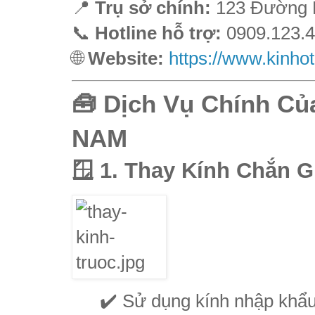
📍
Trụ sở chính:
123 Đường K
📞
Hotline hỗ trợ:
0909.123.
🌐
Website:
https://www.kinh
🧰 Dịch Vụ Chính C
NAM
🪟 1. Thay Kính Chắn G
✔️ Sử dụng kính nhập khẩu